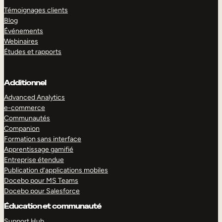
Témoignages clients
Blog
Événements
Webinaires
Études et rapports
Additionnel
Advanced Analytics
e-commerce
Communautés
Companion
Formation sans interface
Apprentissage gamifié
Entreprise étendue
Publication d’applications mobiles
Docebo pour MS Teams
Docebo pour Salesforce
Éducation et communauté
Support Hub