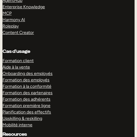
AgentHub
Enterprise Knowledge
MCP
Harmony AI
Roleplay
Content Creator
Cas d’usage
Formation client
Aide à la vente
Onboarding des employés
Formation des employés
Formation à la conformité
Formation des partenaires
Formation des adhérents
Formation première ligne
Planification des effectifs
Upskilling & reskilling
Mobilité interne
Resources