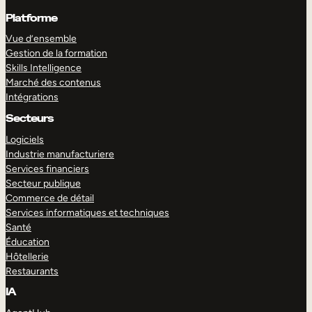
Platforme
Vue d’ensemble
Gestion de la formation
Skills Intelligence
Marché des contenus
Intégrations
Secteurs
Logiciels
Industrie manufacturiere
Services financiers
Secteur publique
Commerce de détail
Services informatiques et techniques
Santé
Éducation
Hôtellerie
Restaurants
IA