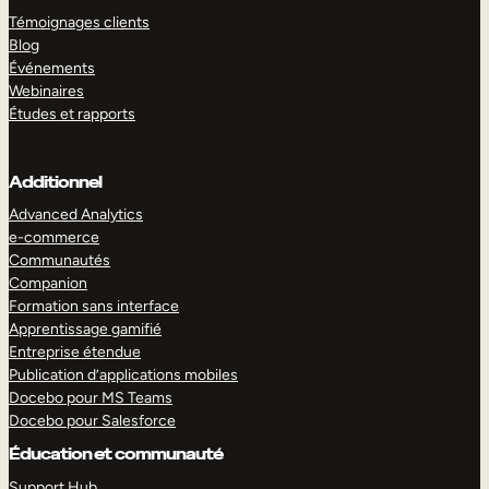
Témoignages clients
Blog
Événements
Webinaires
Études et rapports
Additionnel
Advanced Analytics
e-commerce
Communautés
Companion
Formation sans interface
Apprentissage gamifié
Entreprise étendue
Publication d’applications mobiles
Docebo pour MS Teams
Docebo pour Salesforce
Éducation et communauté
Support Hub