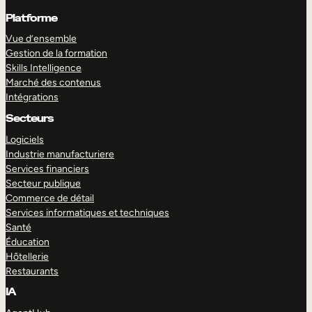
Platforme
Vue d’ensemble
Gestion de la formation
Skills Intelligence
Marché des contenus
Intégrations
Secteurs
Logiciels
Industrie manufacturiere
Services financiers
Secteur publique
Commerce de détail
Services informatiques et techniques
Santé
Éducation
Hôtellerie
Restaurants
IA