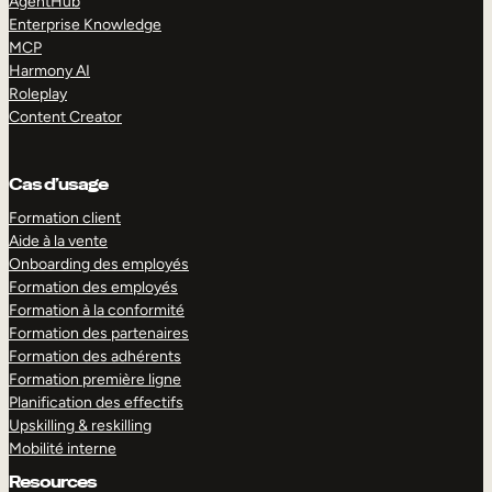
AgentHub
Enterprise Knowledge
MCP
Harmony AI
Roleplay
Content Creator
Cas d’usage
Formation client
Aide à la vente
Onboarding des employés
Formation des employés
Formation à la conformité
Formation des partenaires
Formation des adhérents
Formation première ligne
Planification des effectifs
Upskilling & reskilling
Mobilité interne
Resources