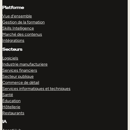
Platforme
Vue d’ensemble
Gestion de la formation
Skills Intelligence
Marché des contenus
Intégrations
Secteurs
Logiciels
Industrie manufacturiere
Services financiers
Secteur publique
Commerce de détail
Services informatiques et techniques
Santé
Éducation
Hôtellerie
Restaurants
IA