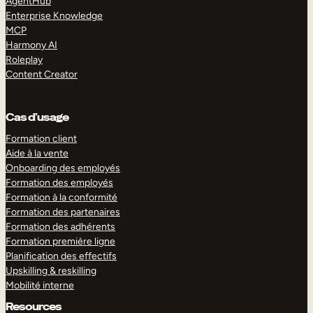
AgentHub
Enterprise Knowledge
MCP
Harmony AI
Roleplay
Content Creator
Cas d’usage
Formation client
Aide à la vente
Onboarding des employés
Formation des employés
Formation à la conformité
Formation des partenaires
Formation des adhérents
Formation première ligne
Planification des effectifs
Upskilling & reskilling
Mobilité interne
Resources