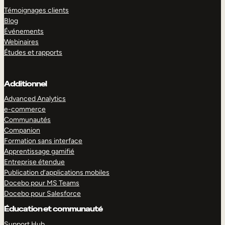
Témoignages clients
Blog
Événements
Webinaires
Études et rapports
Additionnel
Advanced Analytics
e-commerce
Communautés
Companion
Formation sans interface
Apprentissage gamifié
Entreprise étendue
Publication d’applications mobiles
Docebo pour MS Teams
Docebo pour Salesforce
Éducation et communauté
Support Hub