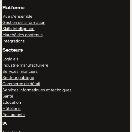
Platforme
Vue d’ensemble
Gestion de la formation
Skills Intelligence
Marché des contenus
Intégrations
Secteurs
Logiciels
Industrie manufacturiere
Services financiers
Secteur publique
Commerce de détail
Services informatiques et techniques
Santé
Éducation
Hôtellerie
Restaurants
IA