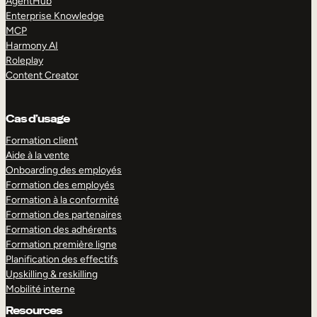
AgentHub
Enterprise Knowledge
MCP
Harmony AI
Roleplay
Content Creator
Cas d’usage
Formation client
Aide à la vente
Onboarding des employés
Formation des employés
Formation à la conformité
Formation des partenaires
Formation des adhérents
Formation première ligne
Planification des effectifs
Upskilling & reskilling
Mobilité interne
Resources