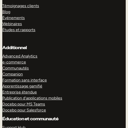
Témoignages clients
Blog
Événements
Webinaires
Études et rapports
Additionnel
Advanced Analytics
e-commerce
Communautés
Companion
Formation sans interface
Apprentissage gamifié
Entreprise étendue
Publication d’applications mobiles
Docebo pour MS Teams
Docebo pour Salesforce
Éducation et communauté
Support Hub