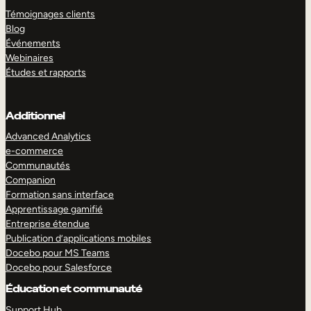
Témoignages clients
Blog
Événements
Webinaires
Études et rapports
Additionnel
Advanced Analytics
e-commerce
Communautés
Companion
Formation sans interface
Apprentissage gamifié
Entreprise étendue
Publication d’applications mobiles
Docebo pour MS Teams
Docebo pour Salesforce
Éducation et communauté
Support Hub