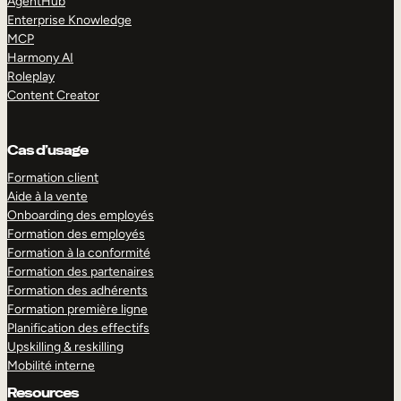
AgentHub
Enterprise Knowledge
MCP
Harmony AI
Roleplay
Content Creator
Cas d’usage
Formation client
Aide à la vente
Onboarding des employés
Formation des employés
Formation à la conformité
Formation des partenaires
Formation des adhérents
Formation première ligne
Planification des effectifs
Upskilling & reskilling
Mobilité interne
Resources