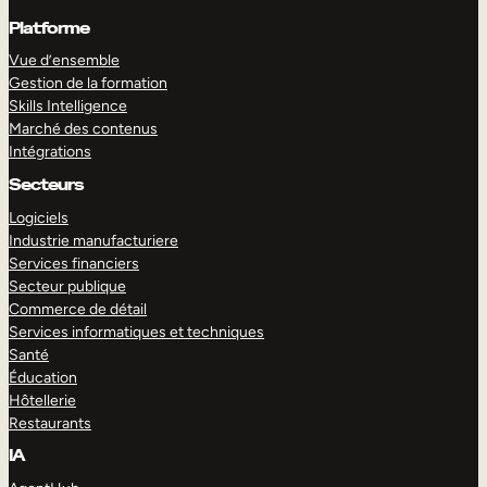
Platforme
Vue d’ensemble
Gestion de la formation
Skills Intelligence
Marché des contenus
Intégrations
Secteurs
Logiciels
Industrie manufacturiere
Services financiers
Secteur publique
Commerce de détail
Services informatiques et techniques
Santé
Éducation
Hôtellerie
Restaurants
IA