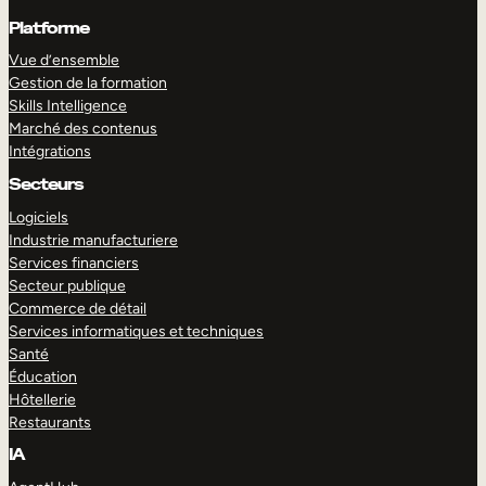
Platforme
Vue d’ensemble
Gestion de la formation
Skills Intelligence
Marché des contenus
Intégrations
Secteurs
Logiciels
Industrie manufacturiere
Services financiers
Secteur publique
Commerce de détail
Services informatiques et techniques
Santé
Éducation
Hôtellerie
Restaurants
IA