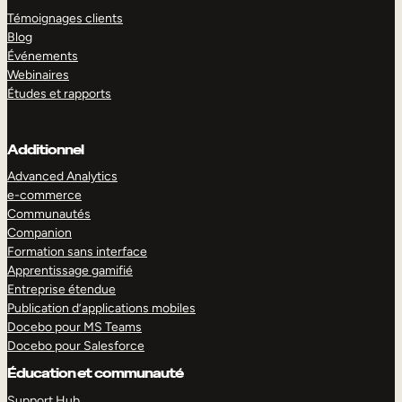
Témoignages clients
Blog
Événements
Webinaires
Études et rapports
Additionnel
Advanced Analytics
e-commerce
Communautés
Companion
Formation sans interface
Apprentissage gamifié
Entreprise étendue
Publication d’applications mobiles
Docebo pour MS Teams
Docebo pour Salesforce
Éducation et communauté
Support Hub