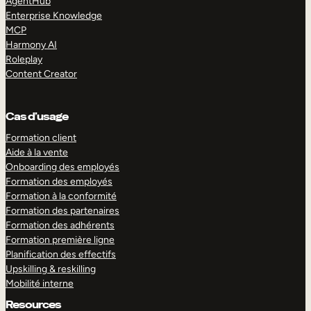
AgentHub
Enterprise Knowledge
MCP
Harmony AI
Roleplay
Content Creator
Cas d’usage
Formation client
Aide à la vente
Onboarding des employés
Formation des employés
Formation à la conformité
Formation des partenaires
Formation des adhérents
Formation première ligne
Planification des effectifs
Upskilling & reskilling
Mobilité interne
Resources