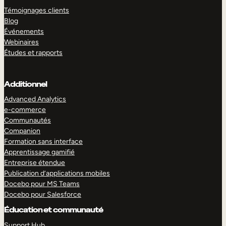
Témoignages clients
Blog
Événements
Webinaires
Études et rapports
Additionnel
Advanced Analytics
e-commerce
Communautés
Companion
Formation sans interface
Apprentissage gamifié
Entreprise étendue
Publication d’applications mobiles
Docebo pour MS Teams
Docebo pour Salesforce
Éducation et communauté
Support Hub