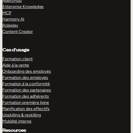
AgentHub
Enterprise Knowledge
MCP
Harmony AI
Roleplay
Content Creator
Cas d’usage
Formation client
Aide à la vente
Onboarding des employés
Formation des employés
Formation à la conformité
Formation des partenaires
Formation des adhérents
Formation première ligne
Planification des effectifs
Upskilling & reskilling
Mobilité interne
Resources