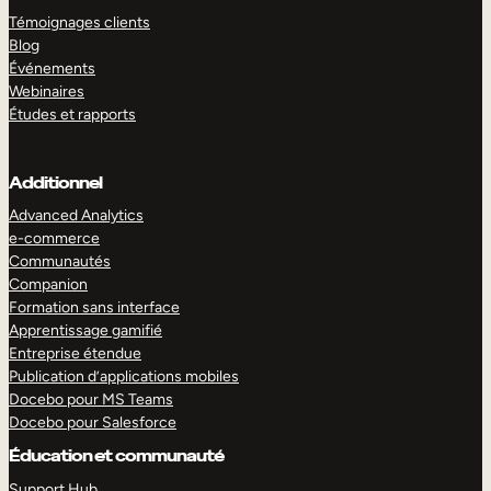
Témoignages clients
Blog
Événements
Webinaires
Études et rapports
Additionnel
Advanced Analytics
e-commerce
Communautés
Companion
Formation sans interface
Apprentissage gamifié
Entreprise étendue
Publication d’applications mobiles
Docebo pour MS Teams
Docebo pour Salesforce
Éducation et communauté
Support Hub