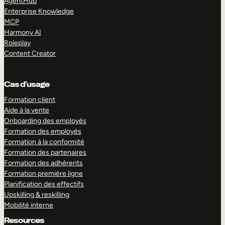
AgentHub
Enterprise Knowledge
MCP
Harmony AI
Roleplay
Content Creator
Cas d’usage
Formation client
Aide à la vente
Onboarding des employés
Formation des employés
Formation à la conformité
Formation des partenaires
Formation des adhérents
Formation première ligne
Planification des effectifs
Upskilling & reskilling
Mobilité interne
Resources