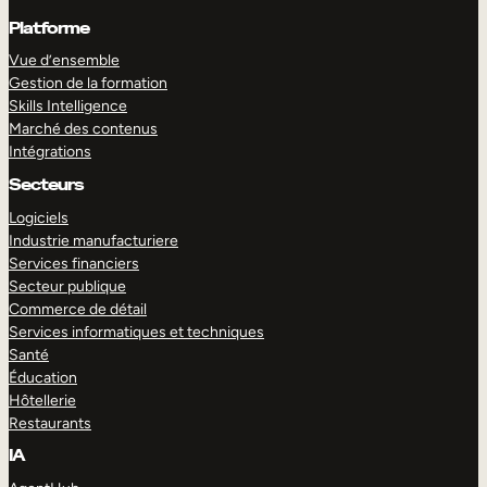
Platforme
Vue d’ensemble
Gestion de la formation
Skills Intelligence
Marché des contenus
Intégrations
Secteurs
Logiciels
Industrie manufacturiere
Services financiers
Secteur publique
Commerce de détail
Services informatiques et techniques
Santé
Éducation
Hôtellerie
Restaurants
IA