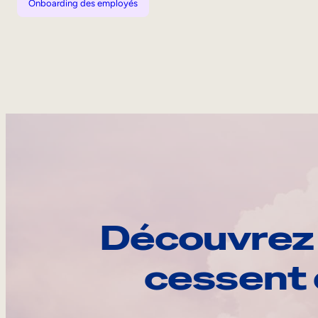
Onboarding des employés
Découvrez 
cessent 