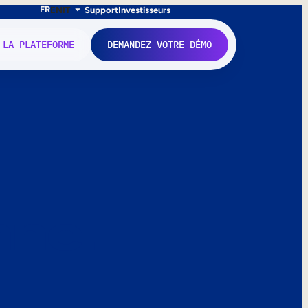
FR
EN
IT
Support
Investisseurs
 LA PLATEFORME
DEMANDEZ VOTRE DÉMO
nne.