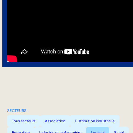
SECTEURS
Tous secteurs
Association
Distribution industrielle
Formation
Industrie manufacturière
Logiciel
Santé