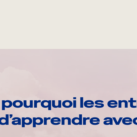
pourquoi les ent
d’apprendre av