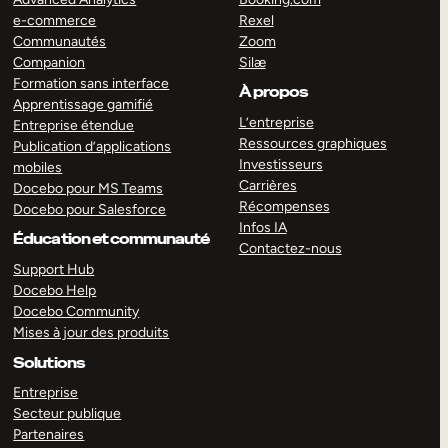
e-commerce
Rexel
Communautés
Zoom
Companion
Silæ
Formation sans interface
À propos
Apprentissage gamifié
L’entreprise
Entreprise étendue
Ressources graphiques
Publication d’applications
Investisseurs
mobiles
Carrières
Docebo pour MS Teams
Récompenses
Docebo pour Salesforce
Infos IA
Éducation et communauté
Contactez-nous
Support Hub
Docebo Help
Docebo Community
Mises à jour des produits
Solutions
Entreprise
Secteur publique
Partenaires