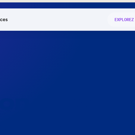
ces
EXPLOREZ
és
on fonctio
té
e
 preuve.