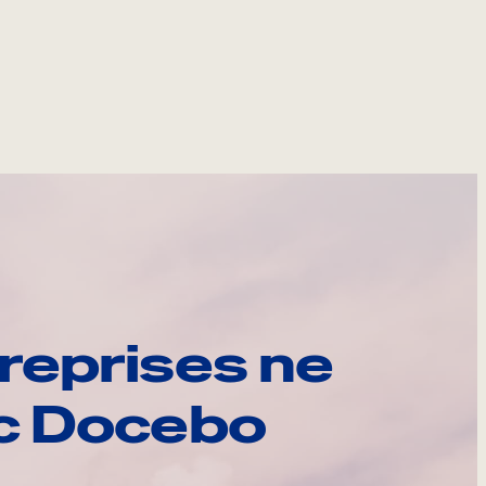
reprises ne
ec Docebo