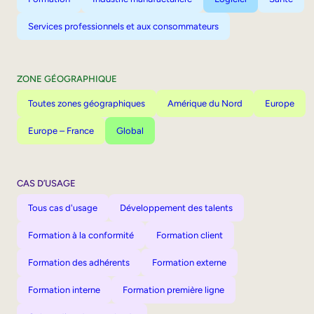
Services professionnels et aux consommateurs
ZONE GÉOGRAPHIQUE
Toutes zones géographiques
Amérique du Nord
Europe
Europe – France
Global
CAS D’USAGE
Tous cas d'usage
Développement des talents
Formation à la conformité
Formation client
Formation des adhérents
Formation externe
Formation interne
Formation première ligne