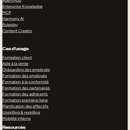
AgentHub
Enterprise Knowledge
MCP
Harmony AI
Roleplay
Content Creator
Cas d’usage
Formation client
Aide à la vente
Onboarding des employés
Formation des employés
Formation à la conformité
Formation des partenaires
Formation des adhérents
Formation première ligne
Planification des effectifs
Upskilling & reskilling
Mobilité interne
Resources