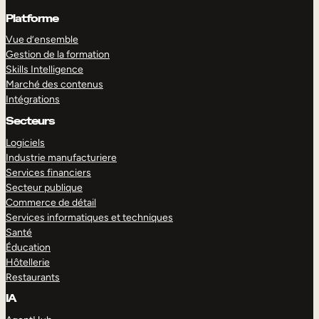
Platforme
Vue d’ensemble
Gestion de la formation
Skills Intelligence
Marché des contenus
Intégrations
Secteurs
Logiciels
Industrie manufacturiere
Services financiers
Secteur publique
Commerce de détail
Services informatiques et techniques
Santé
Éducation
Hôtellerie
Restaurants
IA