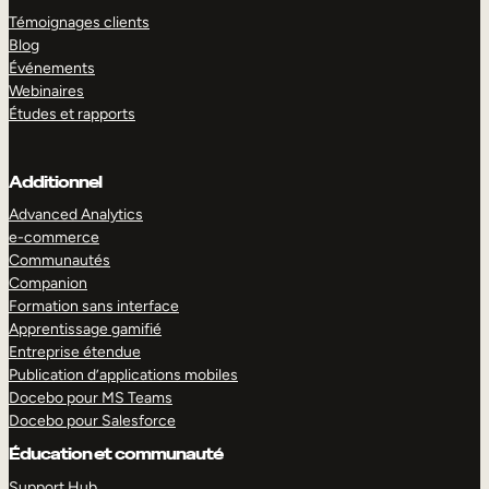
Témoignages clients
Blog
Événements
Webinaires
Études et rapports
Additionnel
Advanced Analytics
e-commerce
Communautés
Companion
Formation sans interface
Apprentissage gamifié
Entreprise étendue
Publication d’applications mobiles
Docebo pour MS Teams
Docebo pour Salesforce
Éducation et communauté
Support Hub