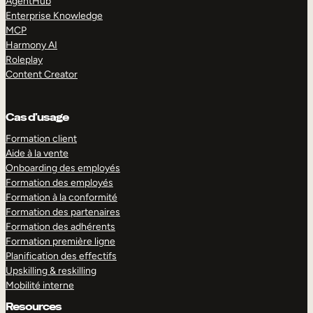
AgentHub
Enterprise Knowledge
MCP
Harmony AI
Roleplay
Content Creator
Cas d’usage
Formation client
Aide à la vente
Onboarding des employés
Formation des employés
Formation à la conformité
Formation des partenaires
Formation des adhérents
Formation première ligne
Planification des effectifs
Upskilling & reskilling
Mobilité interne
Resources