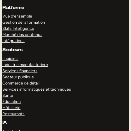
Platforme
Vue d’ensemble
Gestion de la formation
Skills Intelligence
Marché des contenus
Intégrations
Secteurs
Logiciels
Industrie manufacturiere
Services financiers
Secteur publique
Commerce de détail
Services informatiques et techniques
Santé
Éducation
Hôtellerie
Restaurants
IA