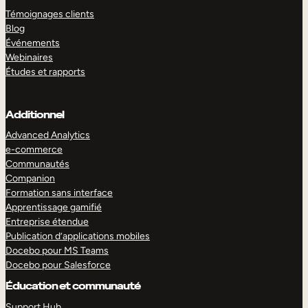
Témoignages clients
Blog
Événements
Webinaires
Études et rapports
Additionnel
Advanced Analytics
e-commerce
Communautés
Companion
Formation sans interface
Apprentissage gamifié
Entreprise étendue
Publication d’applications mobiles
Docebo pour MS Teams
Docebo pour Salesforce
Éducation et communauté
Support Hub