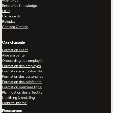
AgentHub
Enterprise Knowledge
MCP
Harmony AI
Roleplay
Content Creator
Cas d’usage
Formation client
Aide à la vente
Onboarding des employés
Formation des employés
Formation à la conformité
Formation des partenaires
Formation des adhérents
Formation première ligne
Planification des effectifs
Upskilling & reskilling
Mobilité interne
Resources