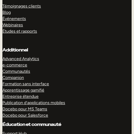
Témoignages clients
Blog
Événements
Webinaires
Études et rapports
Additionnel
Advanced Analytics
e-commerce
Communautés
Companion
Formation sans interface
Apprentissage gamifié
Entreprise étendue
Publication d’applications mobiles
Docebo pour MS Teams
Docebo pour Salesforce
Éducation et communauté
Support Hub