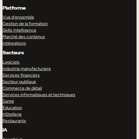
Platforme
Vue d’ensemble
Gestion de la formation
Skills Intelligence
Marché des contenus
Intégrations
Secteurs
Logiciels
Industrie manufacturiere
Services financiers
Secteur publique
Commerce de détail
Services informatiques et techniques
Santé
Éducation
Hôtellerie
Restaurants
IA