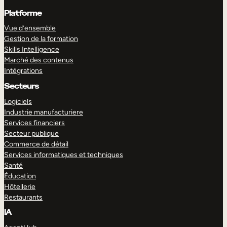
Platforme
Vue d’ensemble
Gestion de la formation
Skills Intelligence
Marché des contenus
Intégrations
Secteurs
Logiciels
Industrie manufacturiere
Services financiers
Secteur publique
Commerce de détail
Services informatiques et techniques
Santé
Éducation
Hôtellerie
Restaurants
IA