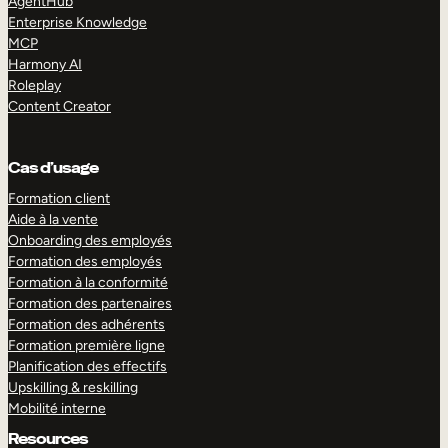
AgentHub
Enterprise Knowledge
MCP
Harmony AI
Roleplay
Content Creator
Cas d’usage
Formation client
Aide à la vente
Onboarding des employés
Formation des employés
Formation à la conformité
Formation des partenaires
Formation des adhérents
Formation première ligne
Planification des effectifs
Upskilling & reskilling
Mobilité interne
Resources