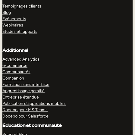
Témoignages clients
Blog
Événements
Webinaires
Études et rapports
Additionnel
Advanced Analytics
e-commerce
Communautés
Companion
Formation sans interface
Apprentissage gamifié
Entreprise étendue
Publication d’applications mobiles
Docebo pour MS Teams
Docebo pour Salesforce
Éducation et communauté
Support Hub