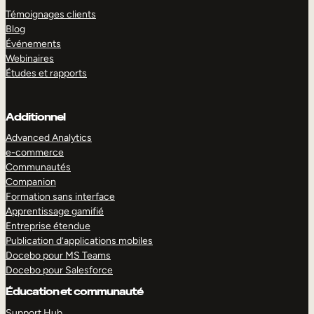
Témoignages clients
Blog
Événements
Webinaires
Études et rapports
Additionnel
Advanced Analytics
e-commerce
Communautés
Companion
Formation sans interface
Apprentissage gamifié
Entreprise étendue
Publication d’applications mobiles
Docebo pour MS Teams
Docebo pour Salesforce
Éducation et communauté
Support Hub