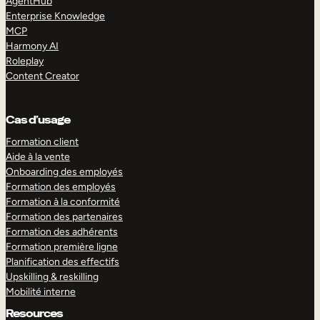
AgentHub
Enterprise Knowledge
MCP
Harmony AI
Roleplay
Content Creator
Cas d’usage
Formation client
Aide à la vente
Onboarding des employés
Formation des employés
Formation à la conformité
Formation des partenaires
Formation des adhérents
Formation première ligne
Planification des effectifs
Upskilling & reskilling
Mobilité interne
Resources