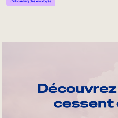
Onboarding des employés
Découvrez 
cessent 