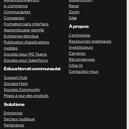
e-commerce
Rexel
Communautés
Zoom
Companion
Silæ
Formation sans interface
À propos
Apprentissage gamifié
L’entreprise
Entreprise étendue
Ressources graphiques
Publication d’applications
Investisseurs
mobiles
Carrières
Docebo pour MS Teams
Récompenses
Docebo pour Salesforce
Infos IA
Éducation et communauté
Contactez-nous
Support Hub
Docebo Help
Docebo Community
Mises à jour des produits
Solutions
Entreprise
Secteur publique
Partenaires