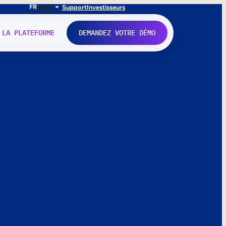
FR
EN
IT
Support
Investisseurs
 LA PLATEFORME
DEMANDEZ VOTRE DÉMO
nne.