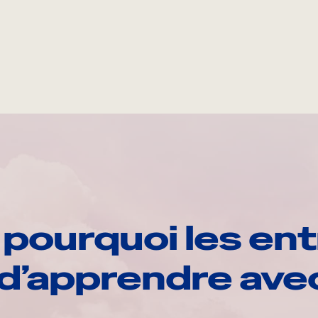
pourquoi les ent
d’apprendre av