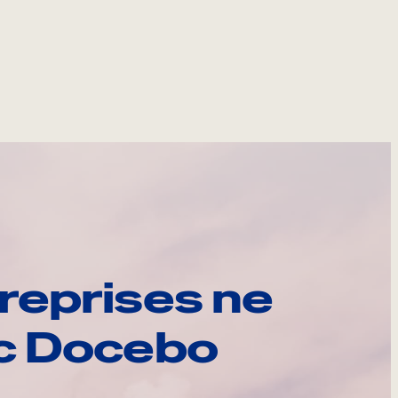
reprises ne
ec Docebo