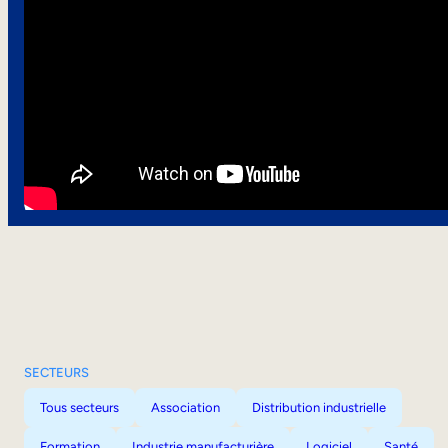
SECTEURS
Tous secteurs
Association
Distribution industrielle
Formation
Industrie manufacturière
Logiciel
Santé