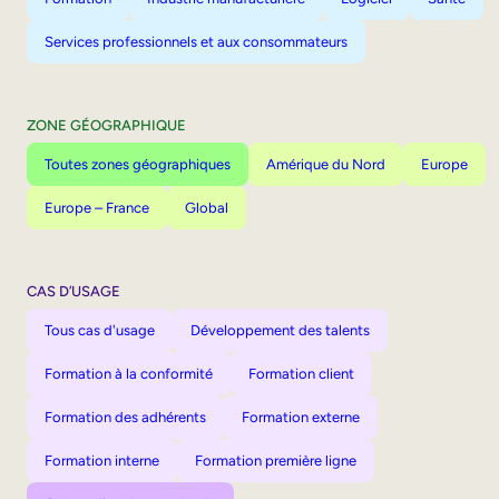
Services professionnels et aux consommateurs
ZONE GÉOGRAPHIQUE
Toutes zones géographiques
Amérique du Nord
Europe
Europe – France
Global
CAS D’USAGE
Tous cas d'usage
Développement des talents
Formation à la conformité
Formation client
Formation des adhérents
Formation externe
Formation interne
Formation première ligne