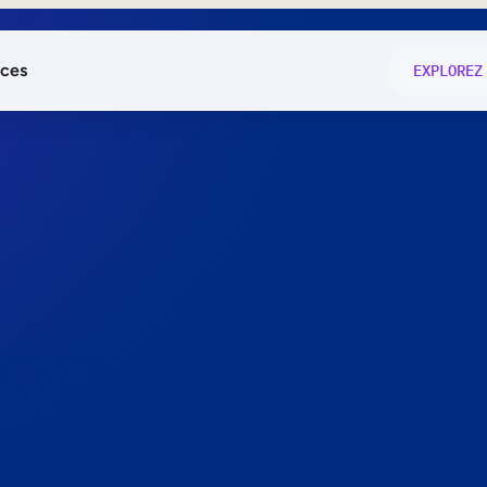
ces
EXPLOREZ
és
on fonctio
té
e
 preuve.