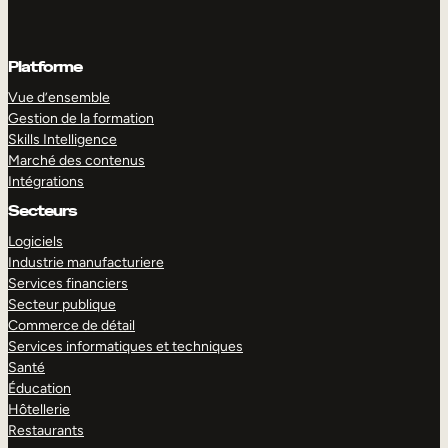
Platforme
Vue d’ensemble
Gestion de la formation
Skills Intelligence
Marché des contenus
Intégrations
Secteurs
Logiciels
Industrie manufacturiere
Services financiers
Secteur publique
Commerce de détail
Services informatiques et techniques
Santé
Éducation
Hôtellerie
Restaurants