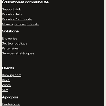
Éducation et communauté
Support Hub
Docebo Help
Docebo Community
Mises à jour des produits
Solutions
Entreprise
Secteur publique
Partenaires
Services stratégiques
Clients
Booking.com
Rexel
EXPLORER
DÉMO
Zoom
Silæ
À propos
L’entreprise