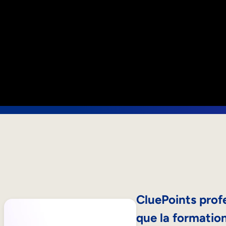
CluePoints profe
que la formation 