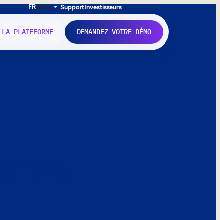
FR
EN
IT
Support
Investisseurs
 LA PLATEFORME
DEMANDEZ VOTRE DÉMO
nne.