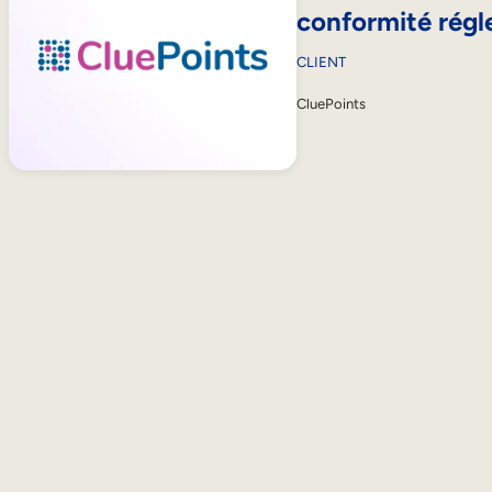
conformité régl
CLIENT
CluePoints