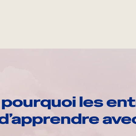
pourquoi les ent
d’apprendre av