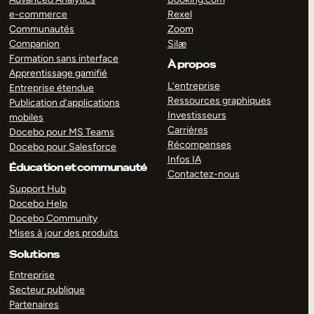
e-commerce
Rexel
Communautés
Zoom
Companion
Silæ
Formation sans interface
À propos
Apprentissage gamifié
L’entreprise
Entreprise étendue
Ressources graphiques
Publication d’applications
Investisseurs
mobiles
Carrières
Docebo pour MS Teams
Récompenses
Docebo pour Salesforce
Infos IA
Éducation et communauté
Contactez-nous
Support Hub
Docebo Help
Docebo Community
Mises à jour des produits
Solutions
Entreprise
Secteur publique
Partenaires