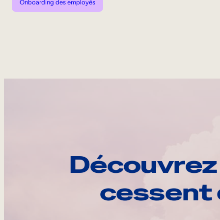
Onboarding des employés
Découvrez 
cessent 