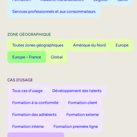
Services professionnels et aux consommateurs
ZONE GÉOGRAPHIQUE
Toutes zones géographiques
Amérique du Nord
Europe
Europe – France
Global
CAS D’USAGE
Tous cas d'usage
Développement des talents
Formation à la conformité
Formation client
Formation des adhérents
Formation externe
Formation interne
Formation première ligne