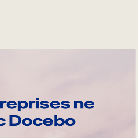
reprises ne
ec Docebo