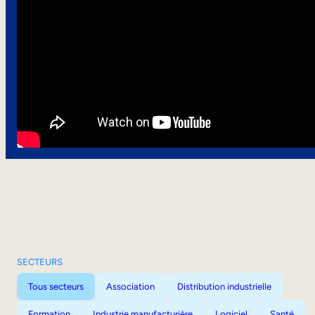
SECTEURS
Tous secteurs
Association
Distribution industrielle
Formation
Industrie manufacturière
Logiciel
Santé