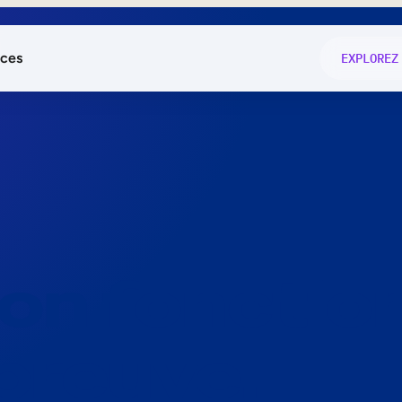
ces
EXPLOREZ
és
on fonctio
té
e
 preuve.