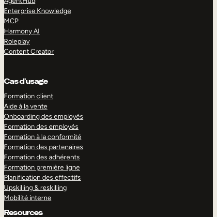
AgentHub
Enterprise Knowledge
MCP
Harmony AI
Roleplay
Content Creator
Cas d’usage
Formation client
Aide à la vente
Onboarding des employés
Formation des employés
Formation à la conformité
Formation des partenaires
Formation des adhérents
Formation première ligne
Planification des effectifs
Upskilling & reskilling
Mobilité interne
Resources