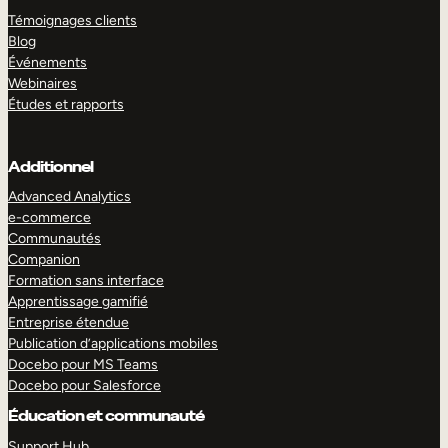
Témoignages clients
Blog
Événements
Webinaires
Études et rapports
Additionnel
Advanced Analytics
e-commerce
Communautés
Companion
Formation sans interface
Apprentissage gamifié
Entreprise étendue
Publication d’applications mobiles
Docebo pour MS Teams
Docebo pour Salesforce
Éducation et communauté
Support Hub