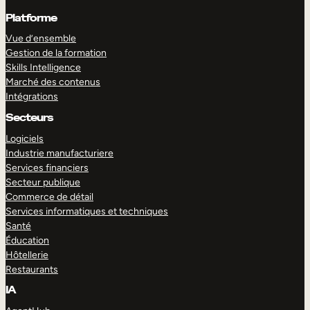
Platforme
Vue d’ensemble
Gestion de la formation
Skills Intelligence
Marché des contenus
Intégrations
Secteurs
Logiciels
Industrie manufacturiere
Services financiers
Secteur publique
Commerce de détail
Services informatiques et techniques
Santé
Éducation
Hôtellerie
Restaurants
IA