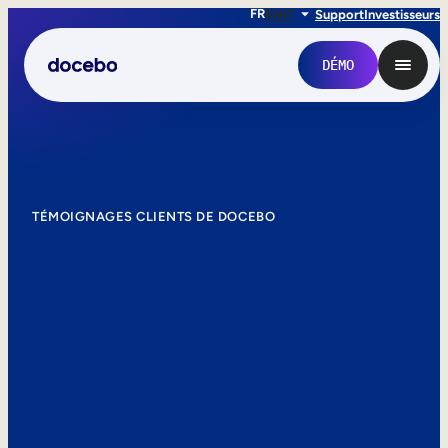
FR
EN
IT
Support
Investisseurs
DÉMO
TÉMOIGNAGES CLIENTS DE DOCEBO
La formation
fonctionne.
En voici la
Formation interne
preuve.
Onboarding des employés
Formation des employés