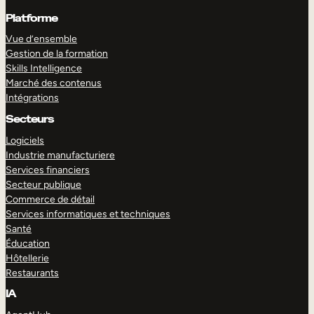
Platforme
Vue d’ensemble
Gestion de la formation
Skills Intelligence
Marché des contenus
Intégrations
Secteurs
Logiciels
Industrie manufacturiere
Services financiers
Secteur publique
Commerce de détail
Services informatiques et techniques
Santé
Éducation
Hôtellerie
Restaurants
IA