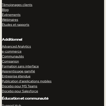
Témoignages clients
Blog
Événements
Webinaires
Études et rapports
Additionnel
Advanced Analytics
e-commerce
Communautés
Companion
Formation sans interface
Apprentissage gamifié
Entreprise étendue
Publication d’applications mobiles
Docebo pour MS Teams
Docebo pour Salesforce
Éducation et communauté
Support Hub