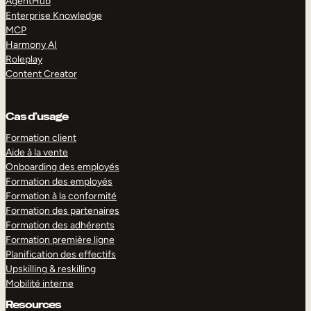
AgentHub
Enterprise Knowledge
MCP
Harmony AI
Roleplay
Content Creator
Cas d’usage
Formation client
Aide à la vente
Onboarding des employés
Formation des employés
Formation à la conformité
Formation des partenaires
Formation des adhérents
Formation première ligne
Planification des effectifs
Upskilling & reskilling
Mobilité interne
Resources