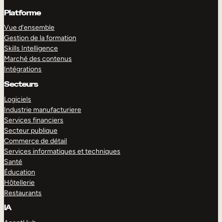
Platforme
Vue d’ensemble
Gestion de la formation
Skills Intelligence
Marché des contenus
Intégrations
Secteurs
Logiciels
Industrie manufacturiere
Services financiers
Secteur publique
Commerce de détail
Services informatiques et techniques
Santé
Éducation
Hôtellerie
Restaurants
IA