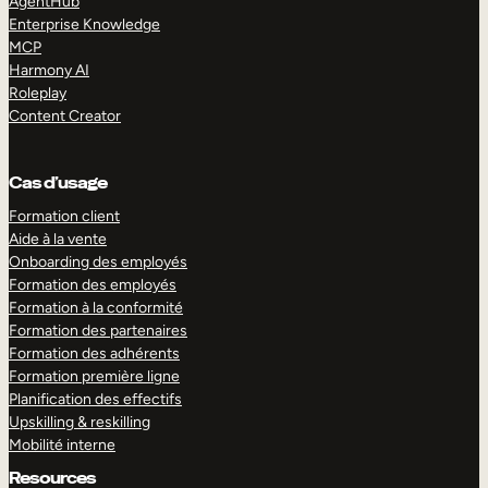
AgentHub
Enterprise Knowledge
MCP
Harmony AI
Roleplay
Content Creator
Cas d’usage
Formation client
Aide à la vente
Onboarding des employés
Formation des employés
Formation à la conformité
Formation des partenaires
Formation des adhérents
Formation première ligne
Planification des effectifs
Upskilling & reskilling
Mobilité interne
Resources