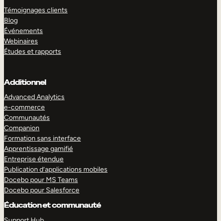
Témoignages clients
Blog
Événements
Webinaires
Études et rapports
Additionnel
Advanced Analytics
e-commerce
Communautés
Companion
Formation sans interface
Apprentissage gamifié
Entreprise étendue
Publication d’applications mobiles
Docebo pour MS Teams
Docebo pour Salesforce
Éducation et communauté
Support Hub