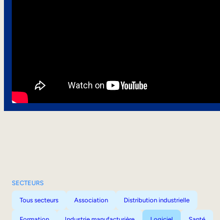
SECTEURS
Tous secteurs
Association
Distribution industrielle
Formation
Industrie manufacturière
Logiciel
Santé