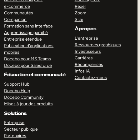
e-commerce
Rexel
Communautés
Zoom
Companion
Silæ
Formation sans interface
À propos
Apprentissage gamifié
L’entreprise
Entreprise étendue
Ressources graphiques
Publication d’applications
Investisseurs
mobiles
Carrières
Docebo pour MS Teams
Récompenses
Docebo pour Salesforce
Infos IA
Éducation et communauté
Contactez-nous
Support Hub
Docebo Help
Docebo Community
Mises à jour des produits
Solutions
Entreprise
Secteur publique
Partenaires