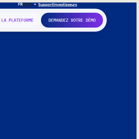
FR
EN
IT
Support
Investisseurs
 LA PLATEFORME
DEMANDEZ VOTRE DÉMO
nne.