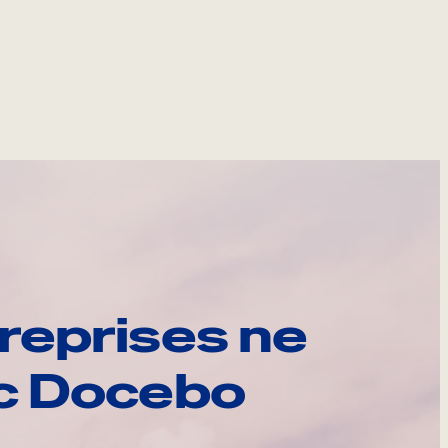
reprises ne
ec Docebo