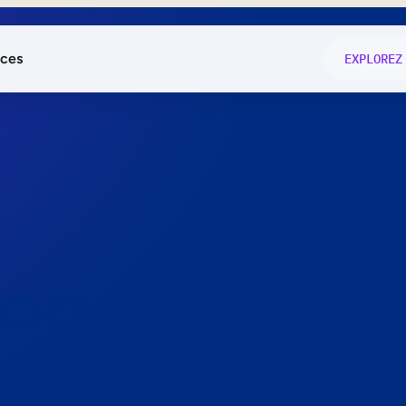
ces
EXPLOREZ
és
on fonctio
té
e
 preuve.