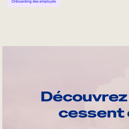
Onboarding des employés
Découvrez 
cessent 