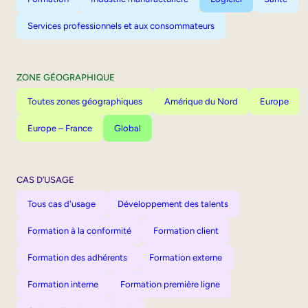
Services professionnels et aux consommateurs
ZONE GÉOGRAPHIQUE
Toutes zones géographiques
Amérique du Nord
Europe
Europe – France
Global
CAS D’USAGE
Tous cas d'usage
Développement des talents
Formation à la conformité
Formation client
Formation des adhérents
Formation externe
Formation interne
Formation première ligne