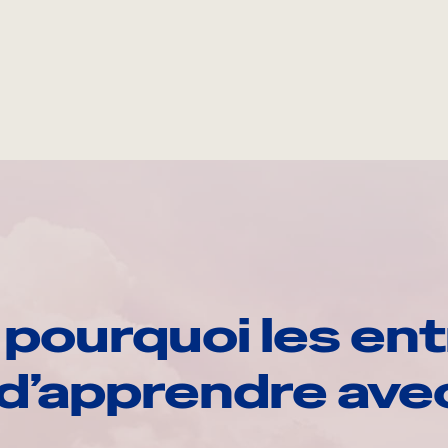
pourquoi les ent
d’apprendre av