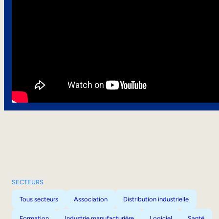
SECTEURS
Tous secteurs
Association
Distribution industrielle
Formation
Industrie manufacturière
Logiciel
Santé