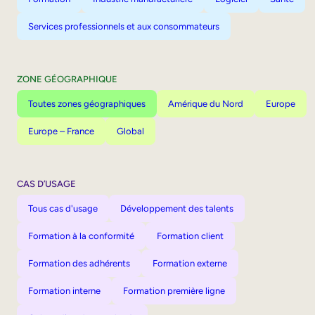
Services professionnels et aux consommateurs
ZONE GÉOGRAPHIQUE
Toutes zones géographiques
Amérique du Nord
Europe
Europe – France
Global
CAS D’USAGE
Tous cas d'usage
Développement des talents
Formation à la conformité
Formation client
Formation des adhérents
Formation externe
Formation interne
Formation première ligne