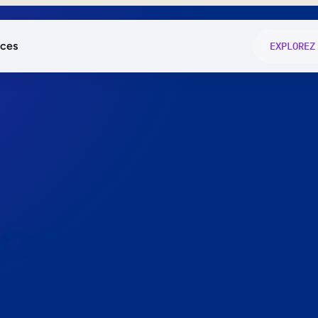
ces
EXPLOREZ
és
on fonctio
té
e
 preuve.