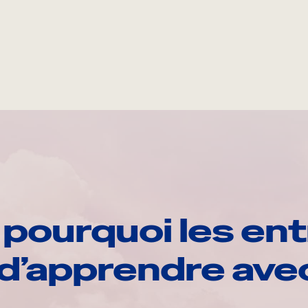
pourquoi les ent
d’apprendre av