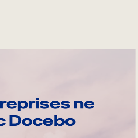
reprises ne
ec Docebo