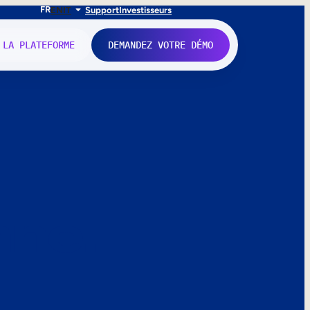
FR
EN
IT
Support
Investisseurs
 LA PLATEFORME
DEMANDEZ VOTRE DÉMO
nne.