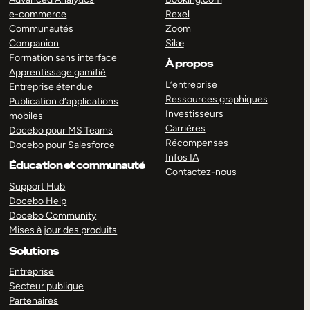
e-commerce
Rexel
Communautés
Zoom
Companion
Silæ
Formation sans interface
À propos
Apprentissage gamifié
L’entreprise
Entreprise étendue
Ressources graphiques
Publication d’applications
Investisseurs
mobiles
Carrières
Docebo pour MS Teams
Récompenses
Docebo pour Salesforce
Infos IA
Éducation et communauté
Contactez-nous
Support Hub
Docebo Help
Docebo Community
Mises à jour des produits
Solutions
Entreprise
Secteur publique
Partenaires