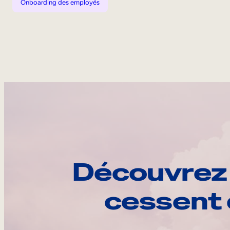
Onboarding des employés
Découvrez 
cessent 