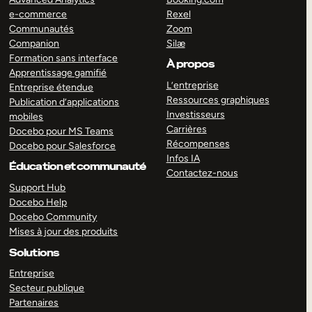
e-commerce
Rexel
Communautés
Zoom
Companion
Silæ
Formation sans interface
À propos
Apprentissage gamifié
L’entreprise
Entreprise étendue
Ressources graphiques
Publication d’applications
Investisseurs
mobiles
Carrières
Docebo pour MS Teams
Récompenses
Docebo pour Salesforce
Infos IA
Éducation et communauté
Contactez-nous
Support Hub
Docebo Help
Docebo Community
Mises à jour des produits
Solutions
Entreprise
Secteur publique
Partenaires