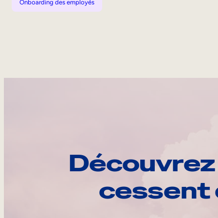
Onboarding des employés
Découvrez 
cessent 