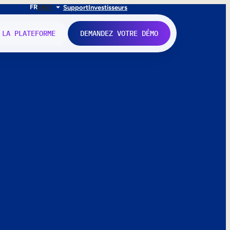
FR
EN
IT
Support
Investisseurs
 LA PLATEFORME
DEMANDEZ VOTRE DÉMO
nne.