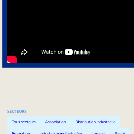
SECTEURS
Tous secteurs
Association
Distribution industrielle
Formation
Industrie manufacturière
Logiciel
Santé