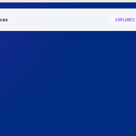
ces
EXPLOREZ
és
on fonctio
té
e
 preuve.