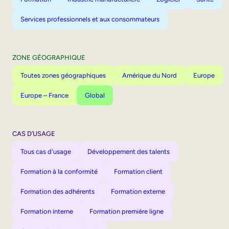
Services professionnels et aux consommateurs
ZONE GÉOGRAPHIQUE
Toutes zones géographiques
Amérique du Nord
Europe
Europe – France
Global
CAS D’USAGE
Tous cas d'usage
Développement des talents
Formation à la conformité
Formation client
Formation des adhérents
Formation externe
Formation interne
Formation première ligne