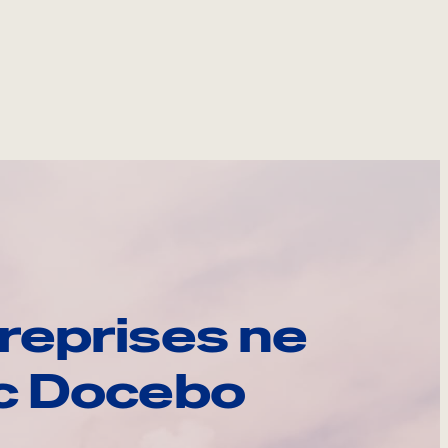
reprises ne
ec Docebo