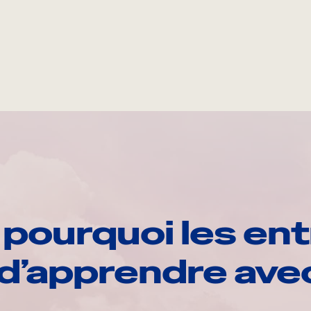
pourquoi les ent
d’apprendre av