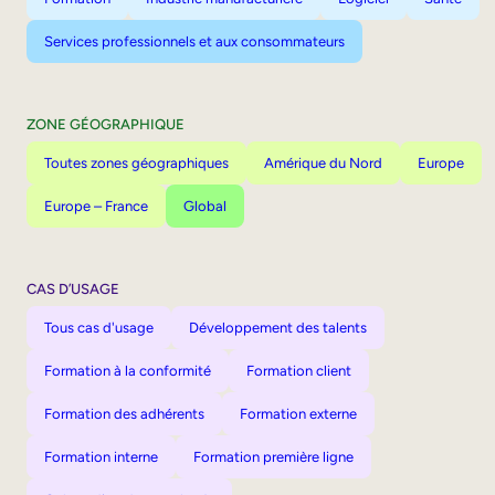
Services professionnels et aux consommateurs
ZONE GÉOGRAPHIQUE
Toutes zones géographiques
Amérique du Nord
Europe
Europe – France
Global
CAS D’USAGE
Tous cas d'usage
Développement des talents
Formation à la conformité
Formation client
Formation des adhérents
Formation externe
Formation interne
Formation première ligne