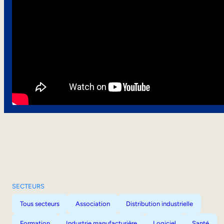
SECTEURS
Tous secteurs
Association
Distribution industrielle
Formation
Industrie manufacturière
Logiciel
Santé