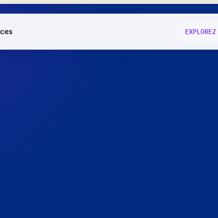
ces
EXPLOREZ
és
on fonctio
té
e
 preuve.