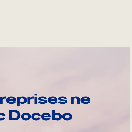
reprises ne
ec Docebo