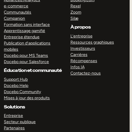
e-commerce
Rexel
Communautés
Zoom
Companion
Silæ
Formation sans interface
À propos
Apprentissage gamifié
L’entreprise
Entreprise étendue
Ressources graphiques
Publication d’applications
Investisseurs
mobiles
Carrières
Docebo pour MS Teams
Récompenses
Docebo pour Salesforce
Infos IA
Éducation et communauté
Contactez-nous
Support Hub
Docebo Help
Docebo Community
Mises à jour des produits
Solutions
Entreprise
Secteur publique
Partenaires