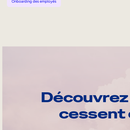
Onboarding des employés
Découvrez 
cessent 