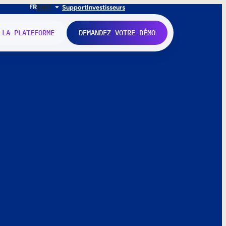
FR
EN
IT
Support
Investisseurs
 LA PLATEFORME
DEMANDEZ VOTRE DÉMO
nne.