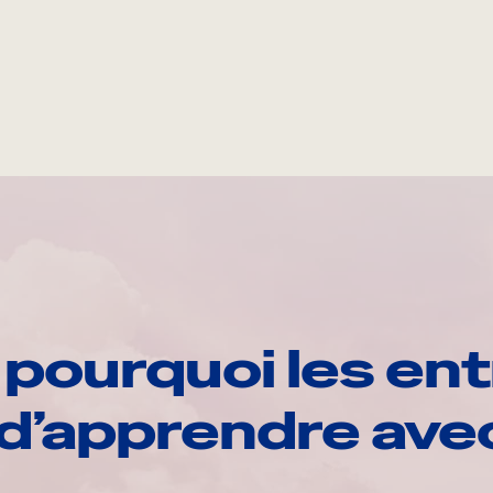
pourquoi les ent
d’apprendre av