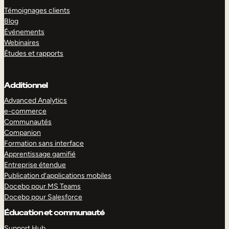
Témoignages clients
Blog
Événements
Webinaires
Études et rapports
Additionnel
Advanced Analytics
e-commerce
Communautés
Companion
Formation sans interface
Apprentissage gamifié
Entreprise étendue
Publication d’applications mobiles
Docebo pour MS Teams
Docebo pour Salesforce
Éducation et communauté
Support Hub