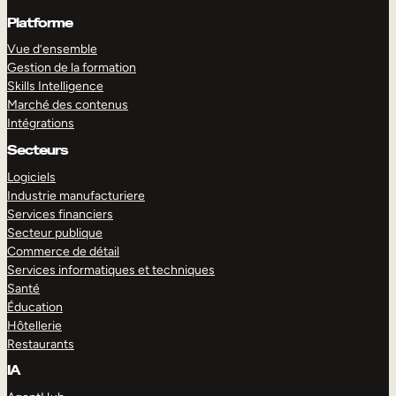
Platforme
Vue d’ensemble
Gestion de la formation
Skills Intelligence
Marché des contenus
Intégrations
Secteurs
Logiciels
Industrie manufacturiere
Services financiers
Secteur publique
Commerce de détail
Services informatiques et techniques
Santé
Éducation
Hôtellerie
Restaurants
IA