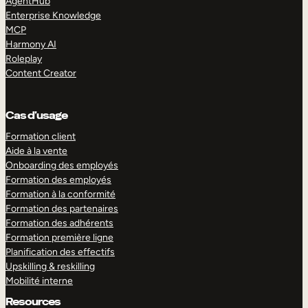
AgentHub
Enterprise Knowledge
MCP
Harmony AI
Roleplay
Content Creator
Cas d’usage
Formation client
Aide à la vente
Onboarding des employés
Formation des employés
Formation à la conformité
Formation des partenaires
Formation des adhérents
Formation première ligne
Planification des effectifs
Upskilling & reskilling
Mobilité interne
Resources