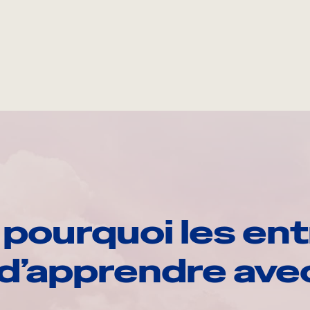
pourquoi les ent
d’apprendre av