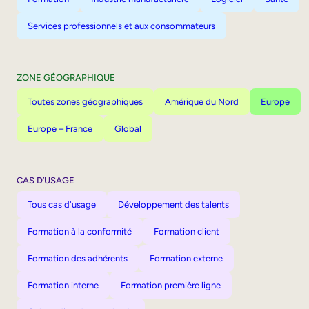
Services professionnels et aux consommateurs
ZONE GÉOGRAPHIQUE
Toutes zones géographiques
Amérique du Nord
Europe
Europe – France
Global
CAS D’USAGE
Tous cas d'usage
Développement des talents
Formation à la conformité
Formation client
Formation des adhérents
Formation externe
Formation interne
Formation première ligne