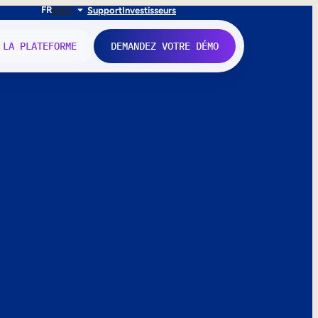
FR
EN
IT
Support
Investisseurs
 LA PLATEFORME
DEMANDEZ VOTRE DÉMO
nne.