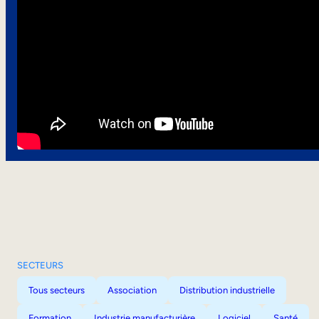
SECTEURS
Tous secteurs
Association
Distribution industrielle
Formation
Industrie manufacturière
Logiciel
Santé