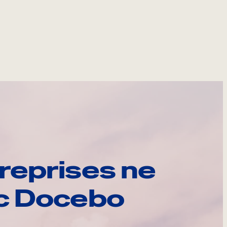
reprises ne
ec Docebo