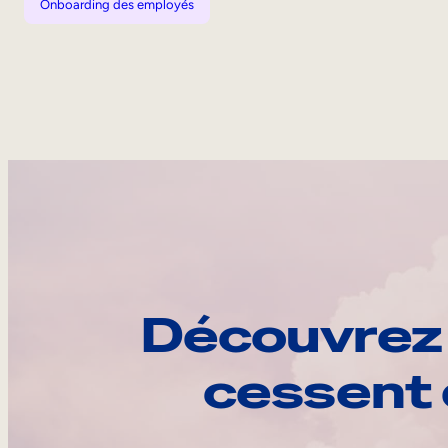
Onboarding des employés
Découvrez 
cessent 