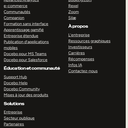
e-commerce
Rexel
Communautés
Zoom
Companion
Silæ
Formation sans interface
À propos
Apprentissage gamifié
L’entreprise
Entreprise étendue
Ressources graphiques
Publication d’applications
Investisseurs
mobiles
Carrières
Docebo pour MS Teams
Récompenses
Docebo pour Salesforce
Infos IA
Éducation et communauté
Contactez-nous
Support Hub
Docebo Help
Docebo Community
Mises à jour des produits
Solutions
Entreprise
Secteur publique
Partenaires