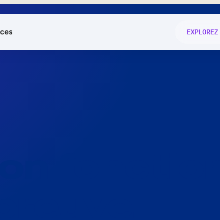
ces
EXPLOREZ
és
on fonctio
té
e
 preuve.