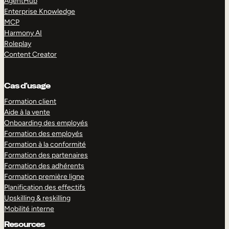
AgentHub
Enterprise Knowledge
MCP
Harmony AI
Roleplay
Content Creator
Cas d’usage
Formation client
Aide à la vente
Onboarding des employés
Formation des employés
Formation à la conformité
Formation des partenaires
Formation des adhérents
Formation première ligne
Planification des effectifs
Upskilling & reskilling
Mobilité interne
Resources