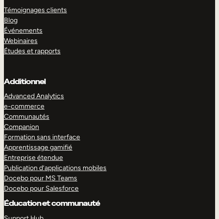
Témoignages clients
Blog
Événements
Webinaires
Études et rapports
Additionnel
Advanced Analytics
e-commerce
Communautés
Companion
Formation sans interface
Apprentissage gamifié
Entreprise étendue
Publication d’applications mobiles
Docebo pour MS Teams
Docebo pour Salesforce
Éducation et communauté
Support Hub