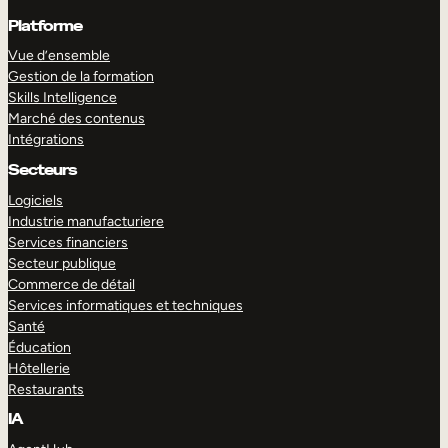
Platforme
Vue d’ensemble
Gestion de la formation
Skills Intelligence
Marché des contenus
Intégrations
Secteurs
Logiciels
Industrie manufacturiere
Services financiers
Secteur publique
Commerce de détail
Services informatiques et techniques
Santé
Éducation
Hôtellerie
Restaurants
IA