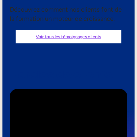
Aide à la vente
Découvrez comment nos clients font de
la formation un moteur de croissance.
Formation à la conformité
Formation première ligne
Voir tous les témoignages clients
Formation externe
Formation client
Paroles de clients
Formation des partenaires
Formation des adhérents
Skills Intelligence
Planification des effectifs
Upskilling & reskilling