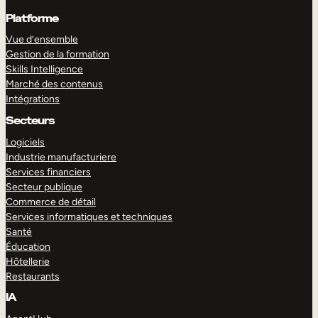
Platforme
Vue d’ensemble
Gestion de la formation
Skills Intelligence
Marché des contenus
Intégrations
Secteurs
Logiciels
Industrie manufacturiere
Services financiers
Secteur publique
Commerce de détail
Services informatiques et techniques
Santé
Éducation
Hôtellerie
Restaurants
IA