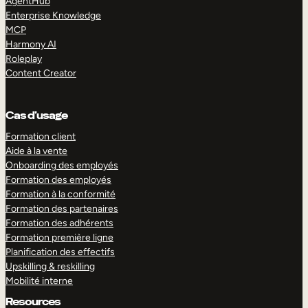
AgentHub
Enterprise Knowledge
MCP
Harmony AI
Roleplay
Content Creator
Cas d’usage
Formation client
Aide à la vente
Onboarding des employés
Formation des employés
Formation à la conformité
Formation des partenaires
Formation des adhérents
Formation première ligne
Planification des effectifs
Upskilling & reskilling
Mobilité interne
Resources