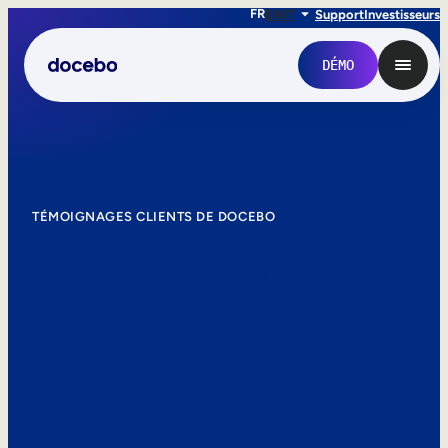
FR
EN
IT
Support
Investisseurs
DÉMO
TÉMOIGNAGES CLIENTS DE DOCEBO
La formation
fonctionne.
En voici la
Formation interne
preuve.
Onboarding des employés
Formation des employés