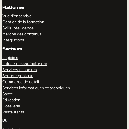
Platforme
Vue d’ensemble
Gestion de la formation
Skills Intelligence
Marché des contenus
Intégrations
Secteurs
Logiciels
Industrie manufacturiere
Services financiers
Secteur publique
Commerce de détail
Services informatiques et techniques
Santé
Éducation
Hôtellerie
Restaurants
IA