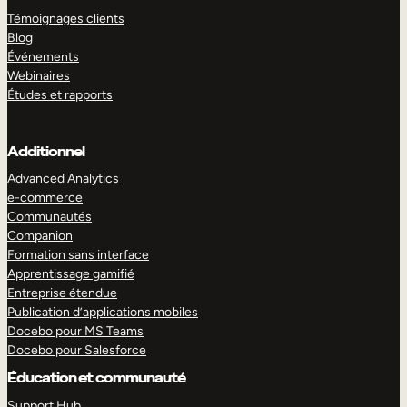
Témoignages clients
Blog
Événements
Webinaires
Études et rapports
Additionnel
Advanced Analytics
e-commerce
Communautés
Companion
Formation sans interface
Apprentissage gamifié
Entreprise étendue
Publication d’applications mobiles
Docebo pour MS Teams
Docebo pour Salesforce
Éducation et communauté
Support Hub