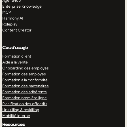
AgentHub
Enterprise Knowledge
MCP
Harmony AI
Roleplay
Content Creator
Cas d’usage
Formation client
Aide à la vente
Onboarding des employés
Formation des employés
Formation à la conformité
Formation des partenaires
Formation des adhérents
Formation première ligne
Planification des effectifs
Upskilling & reskilling
Mobilité interne
Resources