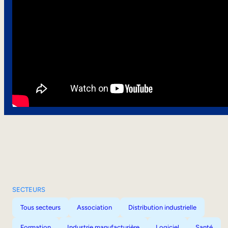
SECTEURS
Tous secteurs
Association
Distribution industrielle
Formation
Industrie manufacturière
Logiciel
Santé