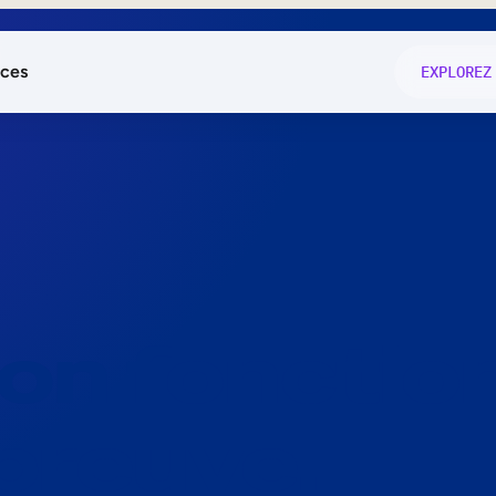
ces
EXPLOREZ
és
on fonctio
té
e
 preuve.