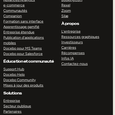
e-commerce
Rexel
Communautés
Zoom
Companion
Silæ
Formation sans interface
À propos
Apprentissage gamifié
L’entreprise
Entreprise étendue
Ressources graphiques
Publication d’applications
Investisseurs
mobiles
Carrières
Docebo pour MS Teams
Récompenses
Docebo pour Salesforce
Infos IA
Éducation et communauté
Contactez-nous
Support Hub
Docebo Help
Docebo Community
Mises à jour des produits
Solutions
Entreprise
Secteur publique
Partenaires