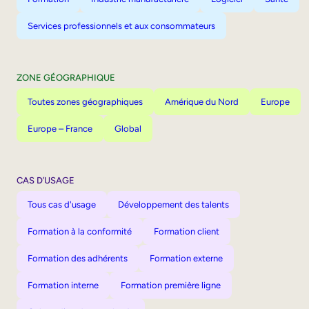
Services professionnels et aux consommateurs
ZONE GÉOGRAPHIQUE
Toutes zones géographiques
Amérique du Nord
Europe
Europe – France
Global
CAS D’USAGE
Tous cas d'usage
Développement des talents
Formation à la conformité
Formation client
Formation des adhérents
Formation externe
Formation interne
Formation première ligne