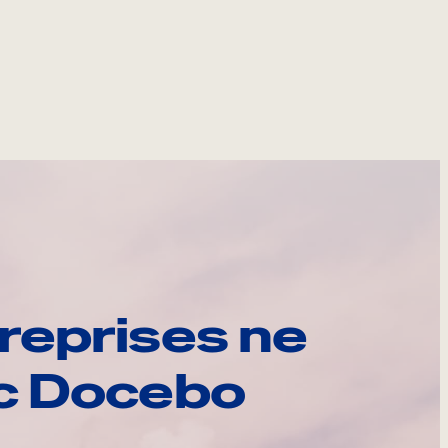
reprises ne
ec Docebo