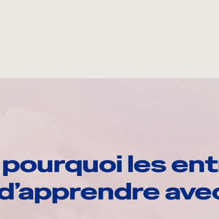
pourquoi les ent
d’apprendre av