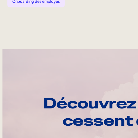
Onboarding des employés
Découvrez 
cessent 