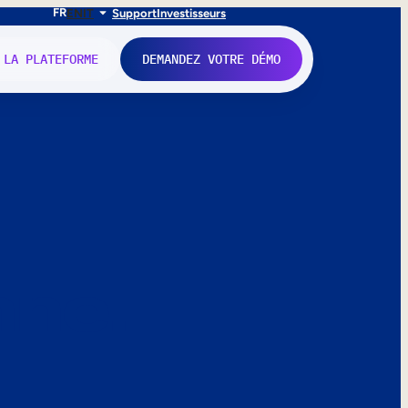
FR
EN
IT
Support
Investisseurs
 LA PLATEFORME
DEMANDEZ VOTRE DÉMO
nne.