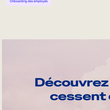
Onboarding des employés
Découvrez 
cessent 