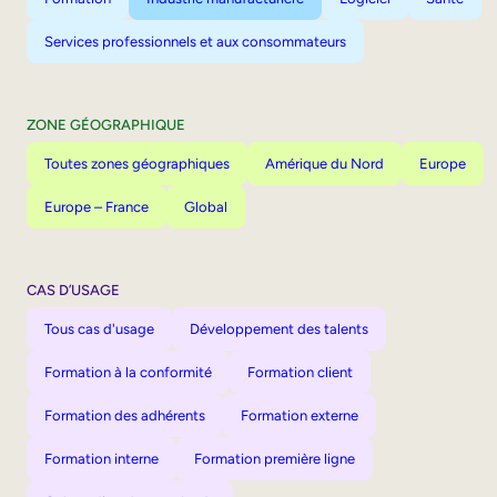
Services professionnels et aux consommateurs
ZONE GÉOGRAPHIQUE
Toutes zones géographiques
Amérique du Nord
Europe
Europe – France
Global
CAS D’USAGE
Tous cas d'usage
Développement des talents
Formation à la conformité
Formation client
Formation des adhérents
Formation externe
Formation interne
Formation première ligne