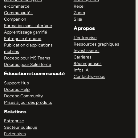
e-commerce
Rexel
Communautés
Zoom
Companion
Silæ
Formation sans interface
À propos
Apprentissage gamifié
L’entreprise
Entreprise étendue
Ressources graphiques
Publication d’applications
Investisseurs
mobiles
Carrières
Docebo pour MS Teams
Récompenses
Docebo pour Salesforce
Infos IA
Éducation et communauté
Contactez-nous
Support Hub
Docebo Help
Docebo Community
Mises à jour des produits
Solutions
Entreprise
Secteur publique
Partenaires