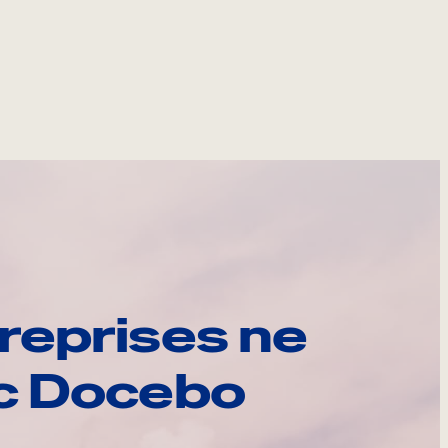
reprises ne
ec Docebo