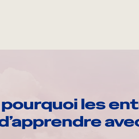
pourquoi les ent
d’apprendre av