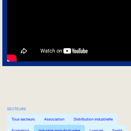
SECTEURS
Tous secteurs
Association
Distribution industrielle
Formation
Industrie manufacturière
Logiciel
Santé