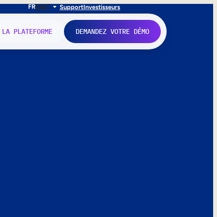
FR
EN
IT
Support
Investisseurs
 LA PLATEFORME
DEMANDEZ VOTRE DÉMO
nne.