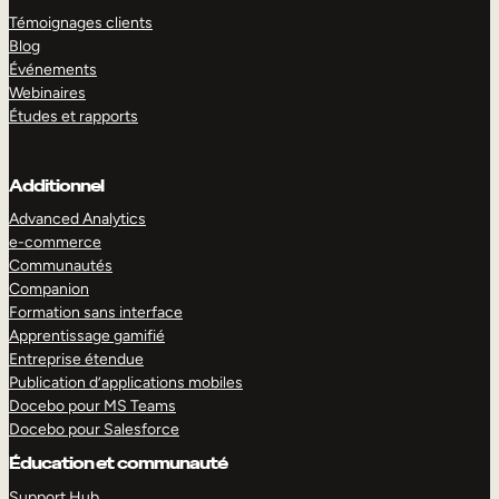
Témoignages clients
Blog
Événements
Webinaires
Études et rapports
Additionnel
Advanced Analytics
e-commerce
Communautés
Companion
Formation sans interface
Apprentissage gamifié
Entreprise étendue
Publication d’applications mobiles
Docebo pour MS Teams
Docebo pour Salesforce
Éducation et communauté
Support Hub