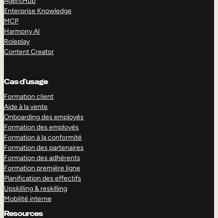
AgentHub
Enterprise Knowledge
MCP
Harmony AI
Roleplay
Content Creator
Cas d’usage
Formation client
Aide à la vente
Onboarding des employés
Formation des employés
Formation à la conformité
Formation des partenaires
Formation des adhérents
Formation première ligne
Planification des effectifs
Upskilling & reskilling
Mobilité interne
Resources