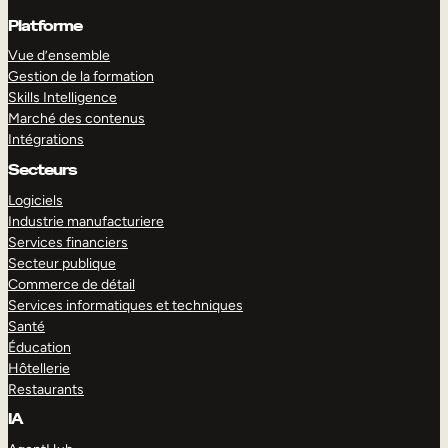
Platforme
Vue d’ensemble
Gestion de la formation
Skills Intelligence
Marché des contenus
Intégrations
Secteurs
Logiciels
Industrie manufacturiere
Services financiers
Secteur publique
Commerce de détail
Services informatiques et techniques
Santé
Éducation
Hôtellerie
Restaurants
IA