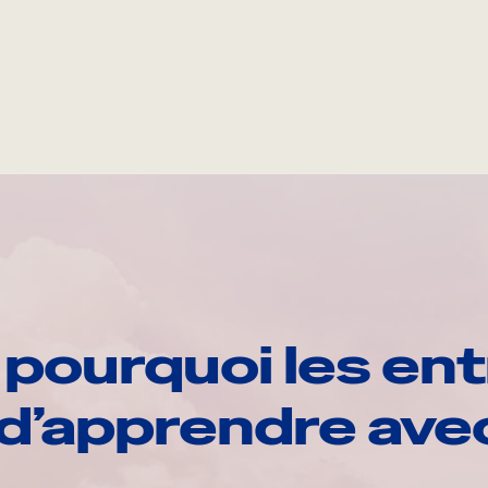
pourquoi les ent
d’apprendre av