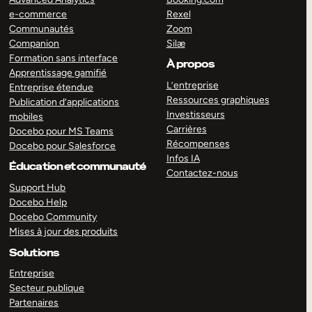
e-commerce
Rexel
Communautés
Zoom
Companion
Silæ
Formation sans interface
À propos
Apprentissage gamifié
L’entreprise
Entreprise étendue
Ressources graphiques
Publication d’applications
Investisseurs
mobiles
Carrières
Docebo pour MS Teams
Récompenses
Docebo pour Salesforce
Infos IA
Éducation et communauté
Contactez-nous
Support Hub
Docebo Help
Docebo Community
Mises à jour des produits
Solutions
Entreprise
Secteur publique
Partenaires