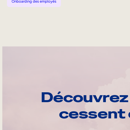
Onboarding des employés
Découvrez 
cessent 