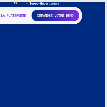
FR
EN
IT
Support
Investisseurs
 LA PLATEFORME
DEMANDEZ VOTRE DÉMO
nne.