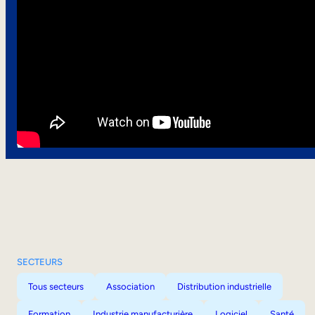
SECTEURS
Tous secteurs
Association
Distribution industrielle
Formation
Industrie manufacturière
Logiciel
Santé