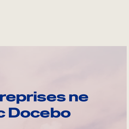
reprises ne
ec Docebo