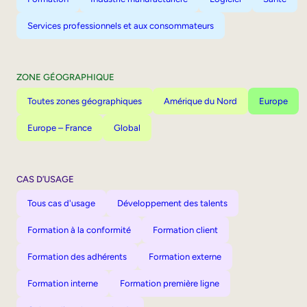
Services professionnels et aux consommateurs
ZONE GÉOGRAPHIQUE
Toutes zones géographiques
Amérique du Nord
Europe
Europe – France
Global
CAS D’USAGE
Tous cas d'usage
Développement des talents
Formation à la conformité
Formation client
Formation des adhérents
Formation externe
Formation interne
Formation première ligne