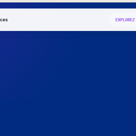
ces
EXPLOREZ
és
on fonctio
té
e
 preuve.