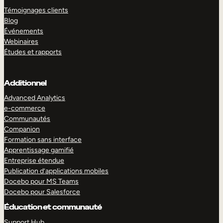
Témoignages clients
Blog
Événements
Webinaires
Études et rapports
Additionnel
Advanced Analytics
e-commerce
Communautés
Companion
Formation sans interface
Apprentissage gamifié
Entreprise étendue
Publication d’applications mobiles
Docebo pour MS Teams
Docebo pour Salesforce
Éducation et communauté
Support Hub