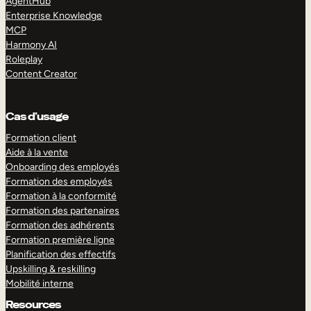
AgentHub
Enterprise Knowledge
MCP
Harmony AI
Roleplay
Content Creator
Cas d’usage
Formation client
Aide à la vente
Onboarding des employés
Formation des employés
Formation à la conformité
Formation des partenaires
Formation des adhérents
Formation première ligne
Planification des effectifs
Upskilling & reskilling
Mobilité interne
Resources