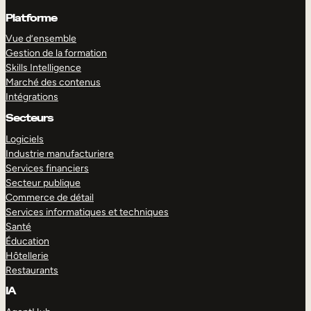
Platforme
Vue d’ensemble
Gestion de la formation
Skills Intelligence
Marché des contenus
Intégrations
Secteurs
Logiciels
Industrie manufacturiere
Services financiers
Secteur publique
Commerce de détail
Services informatiques et techniques
Santé
Éducation
Hôtellerie
Restaurants
IA