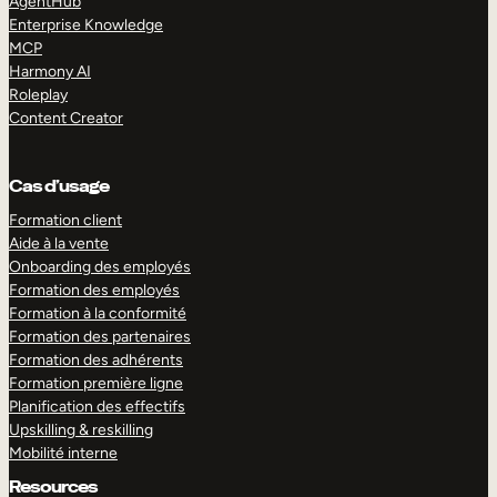
AgentHub
Enterprise Knowledge
MCP
Harmony AI
Roleplay
Content Creator
Cas d’usage
Formation client
Aide à la vente
Onboarding des employés
Formation des employés
Formation à la conformité
Formation des partenaires
Formation des adhérents
Formation première ligne
Planification des effectifs
Upskilling & reskilling
Mobilité interne
Resources