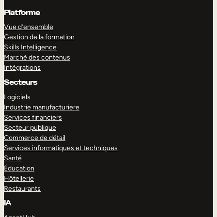
Platforme
Vue d’ensemble
Gestion de la formation
Skills Intelligence
Marché des contenus
Intégrations
Secteurs
Logiciels
Industrie manufacturiere
Services financiers
Secteur publique
Commerce de détail
Services informatiques et techniques
Santé
Éducation
Hôtellerie
Restaurants
IA