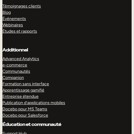
Témoignages clients
Blog
Événements
Webinaires
Études et rapports
Additionnel
Advanced Analytics
e-commerce
Communautés
Companion
Formation sans interface
Apprentissage gamifié
Entreprise étendue
Publication d’applications mobiles
Docebo pour MS Teams
Docebo pour Salesforce
Éducation et communauté
Support Hub