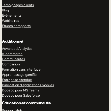
Témoignages clients
Blog
Événements
Webinaires
Études et rapports
Additionnel
Advanced Analytics
e-commerce
Communautés
Companion
Formation sans interface
Apprentissage gamifié
Entreprise étendue
Publication d’applications mobiles
Docebo pour MS Teams
Docebo pour Salesforce
Éducation et communauté
Support Hub