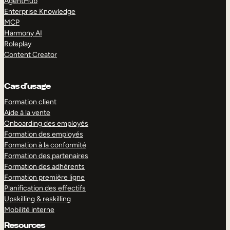
AgentHub
Enterprise Knowledge
MCP
Harmony AI
Roleplay
Content Creator
Cas d’usage
Formation client
Aide à la vente
Onboarding des employés
Formation des employés
Formation à la conformité
Formation des partenaires
Formation des adhérents
Formation première ligne
Planification des effectifs
Upskilling & reskilling
Mobilité interne
Resources