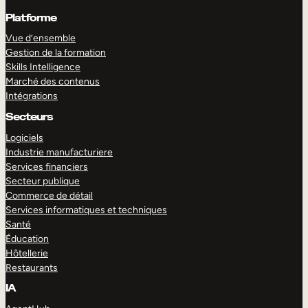
Platforme
Vue d’ensemble
Gestion de la formation
Skills Intelligence
Marché des contenus
Intégrations
Secteurs
Logiciels
Industrie manufacturiere
Services financiers
Secteur publique
Commerce de détail
Services informatiques et techniques
Santé
Éducation
Hôtellerie
Restaurants
IA