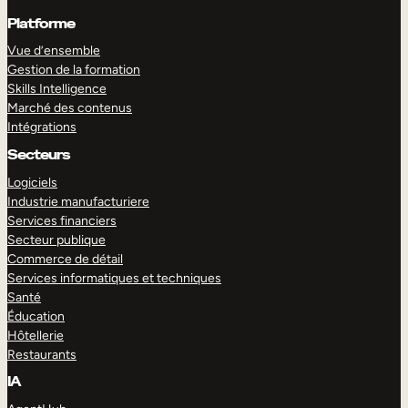
Platforme
Vue d’ensemble
Gestion de la formation
Skills Intelligence
Marché des contenus
Intégrations
Secteurs
Logiciels
Industrie manufacturiere
Services financiers
Secteur publique
Commerce de détail
Services informatiques et techniques
Santé
Éducation
Hôtellerie
Restaurants
IA