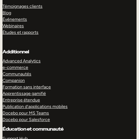
Témoignages clients
Blog
Événements
Webinaires
Études et rapports
Additionnel
Advanced Analytics
e-commerce
Communautés
Companion
Formation sans interface
Apprentissage gamifié
Entreprise étendue
Publication d’applications mobiles
Docebo pour MS Teams
Docebo pour Salesforce
Éducation et communauté
Support Hub