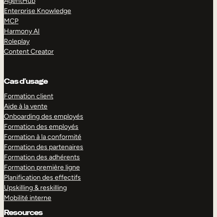
AgentHub
Enterprise Knowledge
MCP
Harmony AI
Roleplay
Content Creator
Cas d’usage
Formation client
Aide à la vente
Onboarding des employés
Formation des employés
Formation à la conformité
Formation des partenaires
Formation des adhérents
Formation première ligne
Planification des effectifs
Upskilling & reskilling
Mobilité interne
Resources