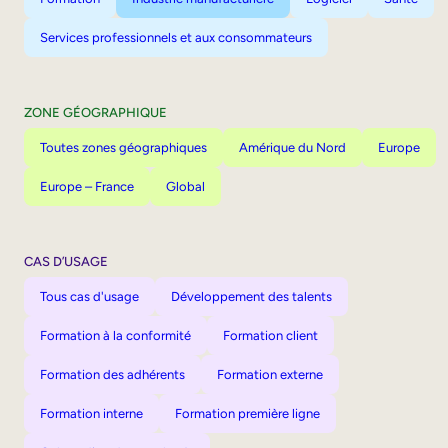
Services professionnels et aux consommateurs
ZONE GÉOGRAPHIQUE
Toutes zones géographiques
Amérique du Nord
Europe
Europe – France
Global
CAS D’USAGE
Tous cas d'usage
Développement des talents
Formation à la conformité
Formation client
Formation des adhérents
Formation externe
Formation interne
Formation première ligne