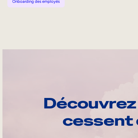
Onboarding des employés
Découvrez 
cessent 