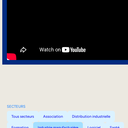
SECTEURS
Tous secteurs
Association
Distribution industrielle
Formation
Industrie manufacturière
Logiciel
Santé