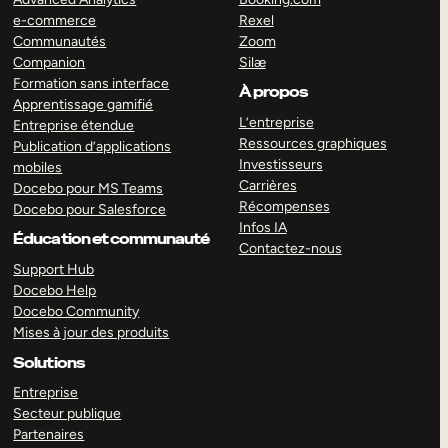
e-commerce
Rexel
Communautés
Zoom
Companion
Silæ
Formation sans interface
À propos
Apprentissage gamifié
L’entreprise
Entreprise étendue
Ressources graphiques
Publication d’applications
Investisseurs
mobiles
Carrières
Docebo pour MS Teams
Récompenses
Docebo pour Salesforce
Infos IA
Éducation et communauté
Contactez-nous
Support Hub
Docebo Help
Docebo Community
Mises à jour des produits
Solutions
Entreprise
Secteur publique
Partenaires