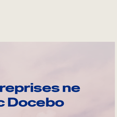
reprises ne
ec Docebo