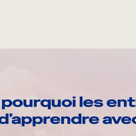
pourquoi les ent
d’apprendre av