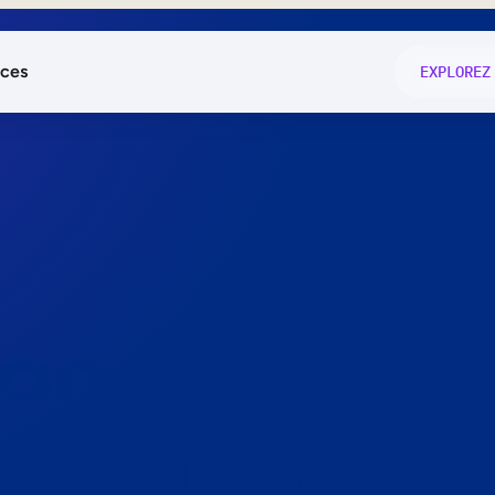
ces
EXPLOREZ
és
on fonctio
té
e
 preuve.