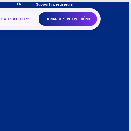
FR
EN
IT
Support
Investisseurs
 LA PLATEFORME
DEMANDEZ VOTRE DÉMO
nne.