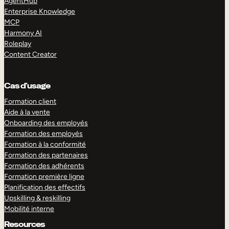
AgentHub
Enterprise Knowledge
MCP
Harmony AI
Roleplay
Content Creator
Cas d’usage
Formation client
Aide à la vente
Onboarding des employés
Formation des employés
Formation à la conformité
Formation des partenaires
Formation des adhérents
Formation première ligne
Planification des effectifs
Upskilling & reskilling
Mobilité interne
Resources