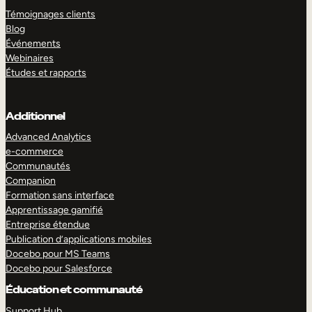
Témoignages clients
Blog
Événements
Webinaires
Études et rapports
Additionnel
Advanced Analytics
e-commerce
Communautés
Companion
Formation sans interface
Apprentissage gamifié
Entreprise étendue
Publication d’applications mobiles
Docebo pour MS Teams
Docebo pour Salesforce
Éducation et communauté
Support Hub