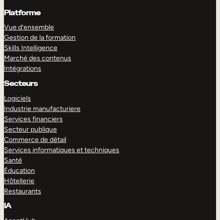
Platforme
Vue d’ensemble
Gestion de la formation
Skills Intelligence
Marché des contenus
Intégrations
Secteurs
Logiciels
Industrie manufacturiere
Services financiers
Secteur publique
Commerce de détail
Services informatiques et techniques
Santé
Éducation
Hôtellerie
Restaurants
IA