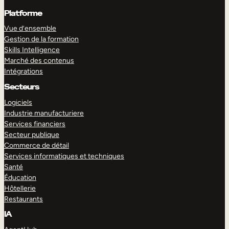
Platforme
Vue d’ensemble
Gestion de la formation
Skills Intelligence
Marché des contenus
Intégrations
Secteurs
Logiciels
Industrie manufacturiere
Services financiers
Secteur publique
Commerce de détail
Services informatiques et techniques
Santé
Éducation
Hôtellerie
Restaurants
IA