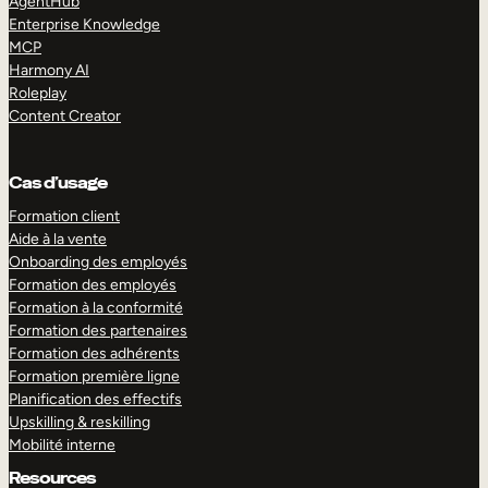
AgentHub
Enterprise Knowledge
MCP
Harmony AI
Roleplay
Content Creator
Cas d’usage
Formation client
Aide à la vente
Onboarding des employés
Formation des employés
Formation à la conformité
Formation des partenaires
Formation des adhérents
Formation première ligne
Planification des effectifs
Upskilling & reskilling
Mobilité interne
Resources