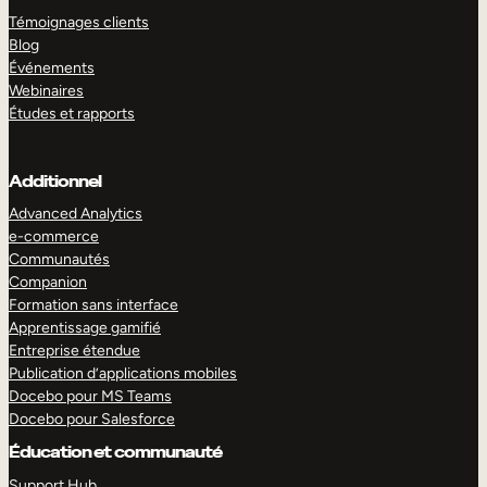
Témoignages clients
Blog
Événements
Webinaires
Études et rapports
Additionnel
Advanced Analytics
e-commerce
Communautés
Companion
Formation sans interface
Apprentissage gamifié
Entreprise étendue
Publication d’applications mobiles
Docebo pour MS Teams
Docebo pour Salesforce
Éducation et communauté
Support Hub