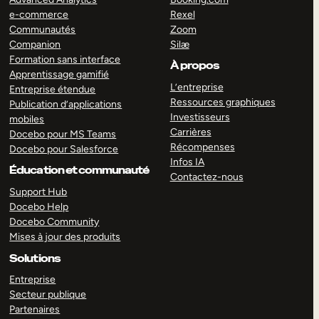
e-commerce
Rexel
Communautés
Zoom
Companion
Silæ
Formation sans interface
À propos
Apprentissage gamifié
L’entreprise
Entreprise étendue
Ressources graphiques
Publication d’applications
Investisseurs
mobiles
Carrières
Docebo pour MS Teams
Récompenses
Docebo pour Salesforce
Infos IA
Éducation et communauté
Contactez-nous
Support Hub
Docebo Help
Docebo Community
Mises à jour des produits
Solutions
Entreprise
Secteur publique
Partenaires