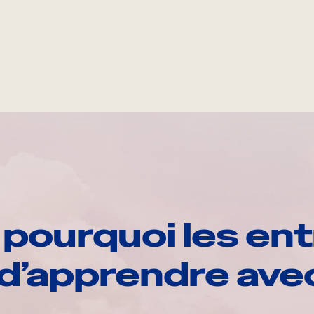
pourquoi les ent
d’apprendre av