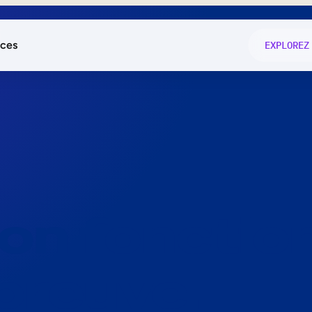
ces
EXPLOREZ
és
on fonctio
té
e
 preuve.