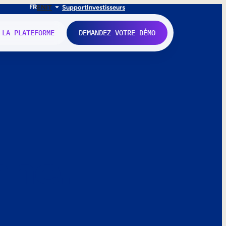
FR
EN
IT
Support
Investisseurs
 LA PLATEFORME
DEMANDEZ VOTRE DÉMO
nne.