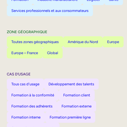
Services professionnels et aux consommateurs
ZONE GÉOGRAPHIQUE
Toutes zones géographiques
Amérique du Nord
Europe
Europe – France
Global
CAS D’USAGE
Tous cas d'usage
Développement des talents
Formation à la conformité
Formation client
Formation des adhérents
Formation externe
Formation interne
Formation première ligne