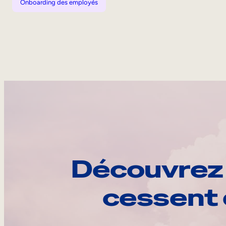
Onboarding des employés
Découvrez 
cessent 