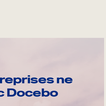
reprises ne
ec Docebo