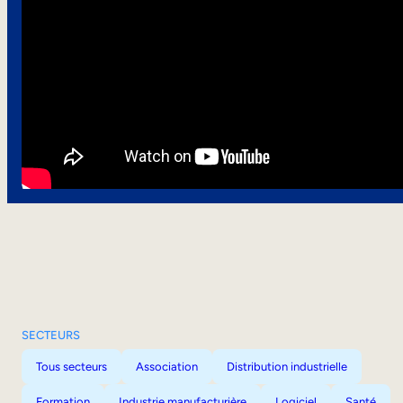
SECTEURS
Tous secteurs
Association
Distribution industrielle
Formation
Industrie manufacturière
Logiciel
Santé