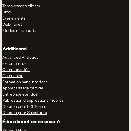
Témoignages clients
Blog
Événements
Webinaires
Études et rapports
Additionnel
Advanced Analytics
e-commerce
Communautés
Companion
Formation sans interface
Apprentissage gamifié
Entreprise étendue
Publication d’applications mobiles
Docebo pour MS Teams
Docebo pour Salesforce
Éducation et communauté
Support Hub