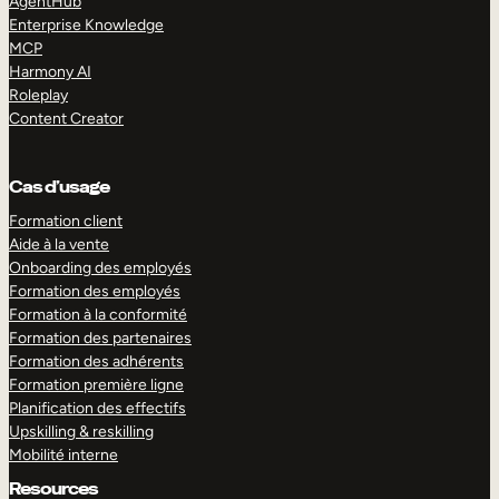
AgentHub
Enterprise Knowledge
MCP
Harmony AI
Roleplay
Content Creator
Cas d’usage
Formation client
Aide à la vente
Onboarding des employés
Formation des employés
Formation à la conformité
Formation des partenaires
Formation des adhérents
Formation première ligne
Planification des effectifs
Upskilling & reskilling
Mobilité interne
Resources