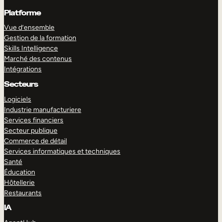
Platforme
Vue d’ensemble
Gestion de la formation
Skills Intelligence
Marché des contenus
Intégrations
Secteurs
Logiciels
Industrie manufacturiere
Services financiers
Secteur publique
Commerce de détail
Services informatiques et techniques
Santé
Éducation
Hôtellerie
Restaurants
IA