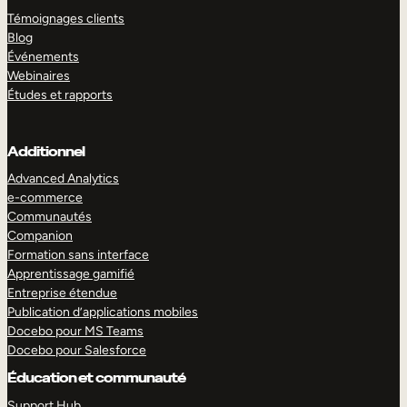
Témoignages clients
Blog
Événements
Webinaires
Études et rapports
Additionnel
Advanced Analytics
e-commerce
Communautés
Companion
Formation sans interface
Apprentissage gamifié
Entreprise étendue
Publication d’applications mobiles
Docebo pour MS Teams
Docebo pour Salesforce
Éducation et communauté
Support Hub