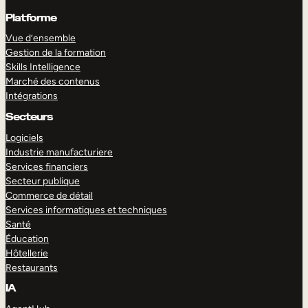
Platforme
Vue d’ensemble
Gestion de la formation
Skills Intelligence
Marché des contenus
Intégrations
Secteurs
Logiciels
Industrie manufacturiere
Services financiers
Secteur publique
Commerce de détail
Services informatiques et techniques
Santé
Éducation
Hôtellerie
Restaurants
IA