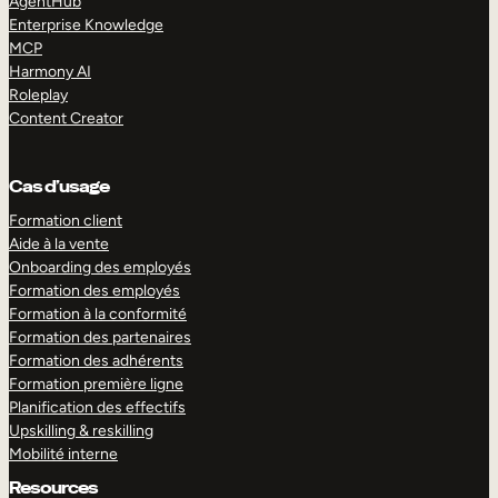
AgentHub
Enterprise Knowledge
MCP
Harmony AI
Roleplay
Content Creator
Cas d’usage
Formation client
Aide à la vente
Onboarding des employés
Formation des employés
Formation à la conformité
Formation des partenaires
Formation des adhérents
Formation première ligne
Planification des effectifs
Upskilling & reskilling
Mobilité interne
Resources