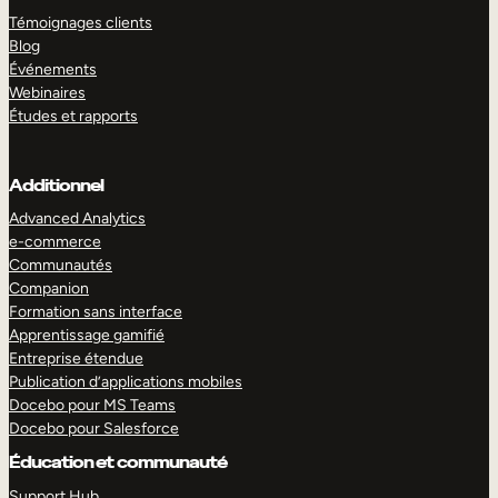
Témoignages clients
Blog
Événements
Webinaires
Études et rapports
Additionnel
Advanced Analytics
e-commerce
Communautés
Companion
Formation sans interface
Apprentissage gamifié
Entreprise étendue
Publication d’applications mobiles
Docebo pour MS Teams
Docebo pour Salesforce
Éducation et communauté
Support Hub