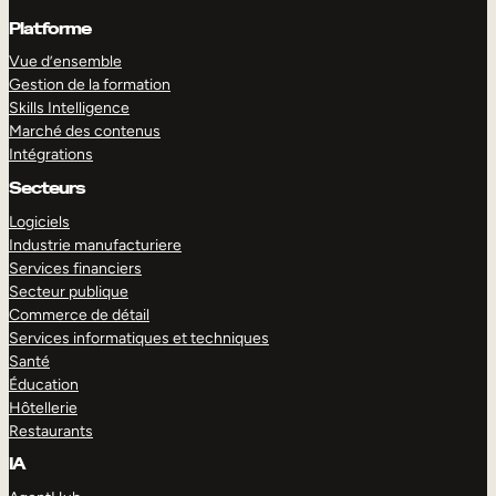
Platforme
Vue d’ensemble
Gestion de la formation
Skills Intelligence
Marché des contenus
Intégrations
Secteurs
Logiciels
Industrie manufacturiere
Services financiers
Secteur publique
Commerce de détail
Services informatiques et techniques
Santé
Éducation
Hôtellerie
Restaurants
IA