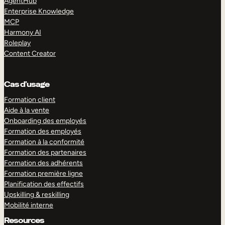
AgentHub
Enterprise Knowledge
MCP
Harmony AI
Roleplay
Content Creator
Cas d’usage
Formation client
Aide à la vente
Onboarding des employés
Formation des employés
Formation à la conformité
Formation des partenaires
Formation des adhérents
Formation première ligne
Planification des effectifs
Upskilling & reskilling
Mobilité interne
Resources