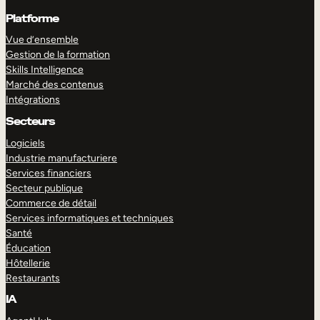
Platforme
Vue d’ensemble
Gestion de la formation
Skills Intelligence
Marché des contenus
Intégrations
Secteurs
Logiciels
Industrie manufacturiere
Services financiers
Secteur publique
Commerce de détail
Services informatiques et techniques
Santé
Éducation
Hôtellerie
Restaurants
IA