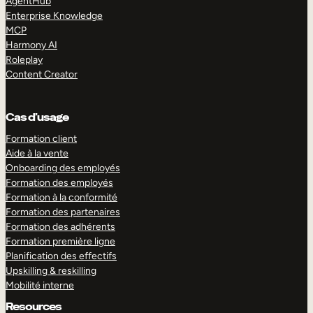
AgentHub
Enterprise Knowledge
MCP
Harmony AI
Roleplay
Content Creator
Cas d’usage
Formation client
Aide à la vente
Onboarding des employés
Formation des employés
Formation à la conformité
Formation des partenaires
Formation des adhérents
Formation première ligne
Planification des effectifs
Upskilling & reskilling
Mobilité interne
Resources