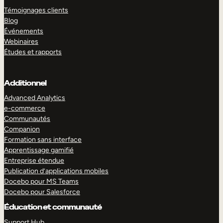
Témoignages clients
Blog
Événements
Webinaires
Études et rapports
Additionnel
Advanced Analytics
e-commerce
Communautés
Companion
Formation sans interface
Apprentissage gamifié
Entreprise étendue
Publication d’applications mobiles
Docebo pour MS Teams
Docebo pour Salesforce
Éducation et communauté
Support Hub