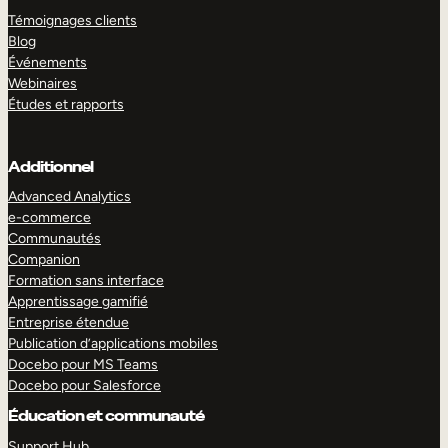
Témoignages clients
Blog
Événements
Webinaires
Études et rapports
Additionnel
Advanced Analytics
e-commerce
Communautés
Companion
Formation sans interface
Apprentissage gamifié
Entreprise étendue
Publication d’applications mobiles
Docebo pour MS Teams
Docebo pour Salesforce
Éducation et communauté
Support Hub