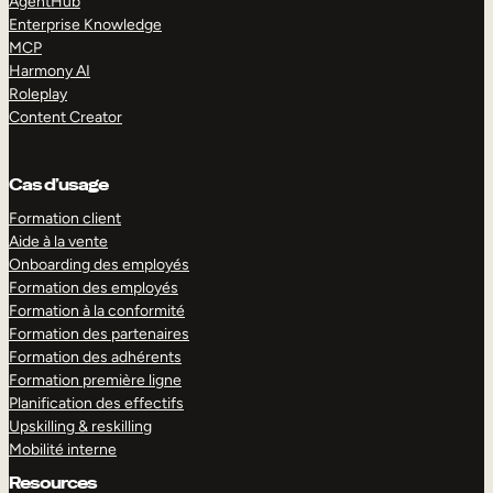
AgentHub
Enterprise Knowledge
MCP
Harmony AI
Roleplay
Content Creator
Cas d’usage
Formation client
Aide à la vente
Onboarding des employés
Formation des employés
Formation à la conformité
Formation des partenaires
Formation des adhérents
Formation première ligne
Planification des effectifs
Upskilling & reskilling
Mobilité interne
Resources