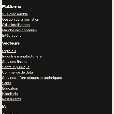
Platforme
Vue d’ensemble
Gestion de la formation
Skills Intelligence
Marché des contenus
Intégrations
Secteurs
Logiciels
Industrie manufacturiere
Services financiers
Secteur publique
Commerce de détail
Services informatiques et techniques
Santé
Éducation
Hôtellerie
Restaurants
IA