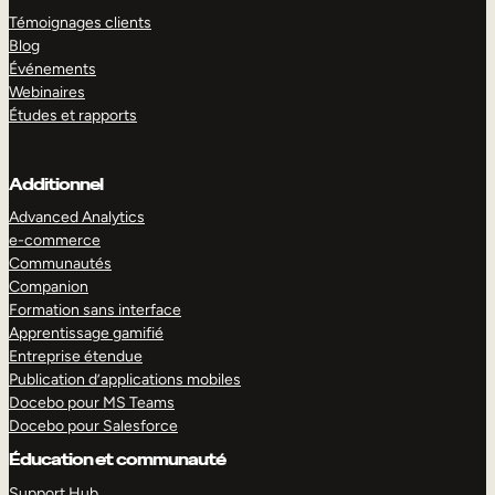
Témoignages clients
Blog
Événements
Webinaires
Études et rapports
Additionnel
Advanced Analytics
e-commerce
Communautés
Companion
Formation sans interface
Apprentissage gamifié
Entreprise étendue
Publication d’applications mobiles
Docebo pour MS Teams
Docebo pour Salesforce
Éducation et communauté
Support Hub