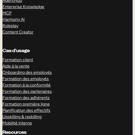
AgentHub
Enterprise Knowledge
MCP
Harmony AI
Roleplay
Content Creator
Cas d’usage
Formation client
Aide à la vente
Onboarding des employés
Formation des employés
Formation à la conformité
Formation des partenaires
Formation des adhérents
Formation première ligne
Planification des effectifs
Upskilling & reskilling
Mobilité interne
Resources