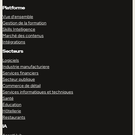
Platforme
Vue d’ensemble
Gestion de la formation
Skills Intelligence
Marché des contenus
Intégrations
Secteurs
Logiciels
Industrie manufacturiere
Services financiers
Secteur publique
Commerce de détail
Services informatiques et techniques
Santé
Éducation
Hôtellerie
Restaurants
IA