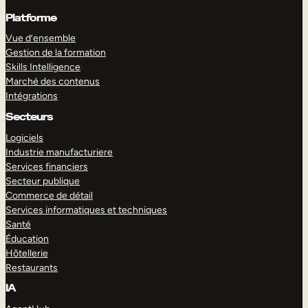
Platforme
Vue d’ensemble
Gestion de la formation
Skills Intelligence
Marché des contenus
Intégrations
Secteurs
Logiciels
Industrie manufacturiere
Services financiers
Secteur publique
Commerce de détail
Services informatiques et techniques
Santé
Éducation
Hôtellerie
Restaurants
IA