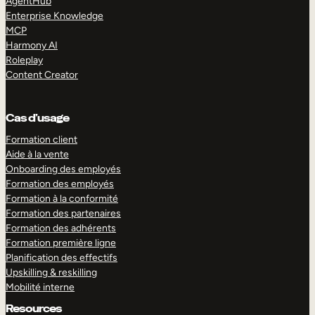
AgentHub
Enterprise Knowledge
MCP
Harmony AI
Roleplay
Content Creator
Cas d’usage
Formation client
Aide à la vente
Onboarding des employés
Formation des employés
Formation à la conformité
Formation des partenaires
Formation des adhérents
Formation première ligne
Planification des effectifs
Upskilling & reskilling
Mobilité interne
Resources