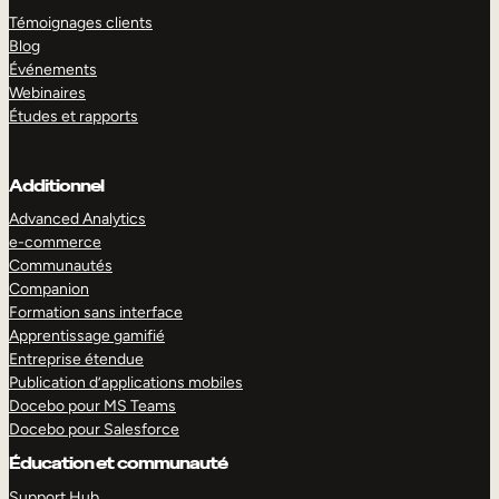
Témoignages clients
Blog
Événements
Webinaires
Études et rapports
Additionnel
Advanced Analytics
e-commerce
Communautés
Companion
Formation sans interface
Apprentissage gamifié
Entreprise étendue
Publication d’applications mobiles
Docebo pour MS Teams
Docebo pour Salesforce
Éducation et communauté
Support Hub