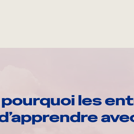
pourquoi les ent
d’apprendre av