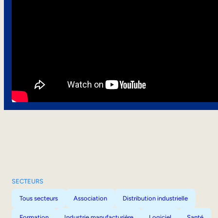
SECTEURS
Tous secteurs
Association
Distribution industrielle
Formation
Industrie manufacturière
Logiciel
Santé