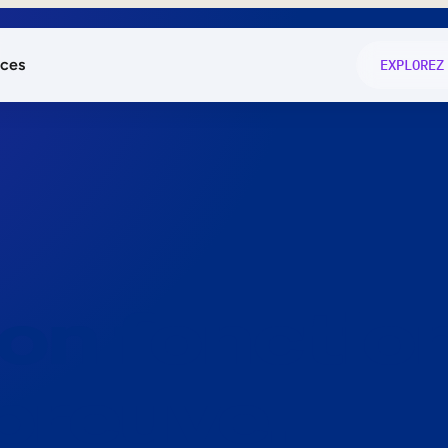
ces
EXPLOREZ
és
on fonctio
té
e
 preuve.