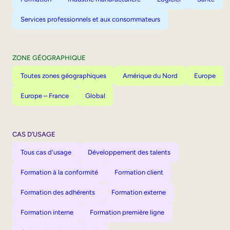
Services professionnels et aux consommateurs
ZONE GÉOGRAPHIQUE
Toutes zones géographiques
Amérique du Nord
Europe
Europe – France
Global
CAS D’USAGE
Tous cas d'usage
Développement des talents
Formation à la conformité
Formation client
Formation des adhérents
Formation externe
Formation interne
Formation première ligne