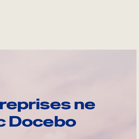
reprises ne
ec Docebo