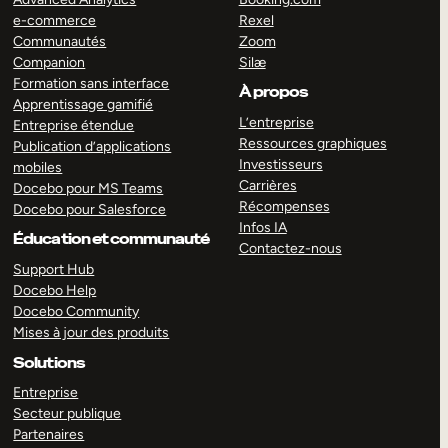
e-commerce
Rexel
Communautés
Zoom
Companion
Silæ
Formation sans interface
À propos
Apprentissage gamifié
L’entreprise
Entreprise étendue
Ressources graphiques
Publication d’applications
Investisseurs
mobiles
Carrières
Docebo pour MS Teams
Récompenses
Docebo pour Salesforce
Infos IA
Éducation et communauté
Contactez-nous
Support Hub
Docebo Help
Docebo Community
Mises à jour des produits
Solutions
Entreprise
Secteur publique
Partenaires