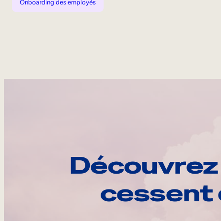
Onboarding des employés
Découvrez 
cessent 