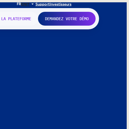
FR
EN
IT
Support
Investisseurs
 LA PLATEFORME
DEMANDEZ VOTRE DÉMO
nne.