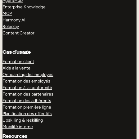
AgentHub
Enterprise Knowledge
MCP
Harmony AI
Roleplay
Content Creator
Cas d’usage
Formation client
Aide à la vente
Onboarding des employés
Formation des employés
Formation à la conformité
Formation des partenaires
Formation des adhérents
Formation première ligne
Planification des effectifs
Upskilling & reskilling
Mobilité interne
Resources