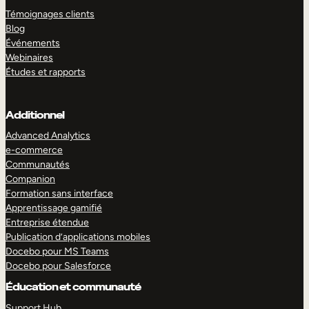
Témoignages clients
Blog
Événements
Webinaires
Études et rapports
Additionnel
Advanced Analytics
e-commerce
Communautés
Companion
Formation sans interface
Apprentissage gamifié
Entreprise étendue
Publication d’applications mobiles
Docebo pour MS Teams
Docebo pour Salesforce
Éducation et communauté
Support Hub