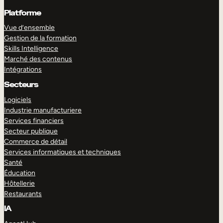
Platforme
Vue d’ensemble
Gestion de la formation
Skills Intelligence
Marché des contenus
Intégrations
Secteurs
Logiciels
Industrie manufacturiere
Services financiers
Secteur publique
Commerce de détail
Services informatiques et techniques
Santé
Éducation
Hôtellerie
Restaurants
IA